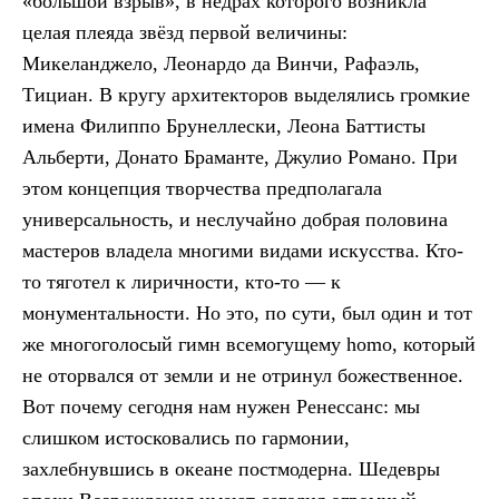
«большой взрыв», в недрах которого возникла
целая плеяда звёзд первой величины:
Микеланджело, Леонардо да Винчи, Рафаэль,
Тициан. В кругу архитекторов выделялись громкие
имена Филиппо Брунеллески, Леона Баттисты
Альберти, Донато Браманте, Джулио Романо. При
этом концепция творчества предполагала
универсальность, и неслучайно добрая половина
мастеров владела многими видами искусства. Кто-
то тяготел к лиричности, кто-то — к
монументальности. Но это, по сути, был один и тот
же многоголосый гимн всемогущему homo, который
не оторвался от земли и не отринул божественное.
Вот почему сегодня нам нужен Ренессанс: мы
слишком истосковались по гармонии,
захлебнувшись в океане постмодерна. Шедевры