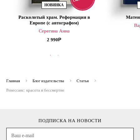
НОВИНКА
Расколотый храм. Реформация в
Матен
Европе (с автографом)
Ва
Серегина Анна
2 990
В КОРЗИНУ
В
Главная
Блог издательства
Статья
Ренессанс: красота и бессмертие
ПОДПИСКА НА НОВОСТИ