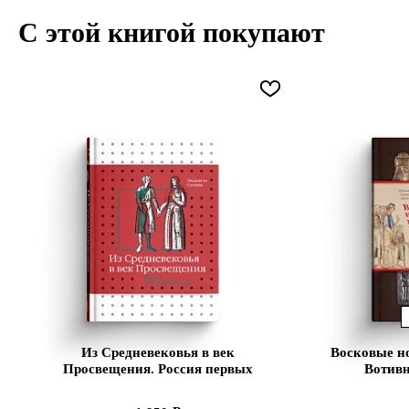
С этой книгой покупают
Из Средневековья в век
Восковые но
Просвещения. Россия первых
Вотивн
Романовых
Средневек