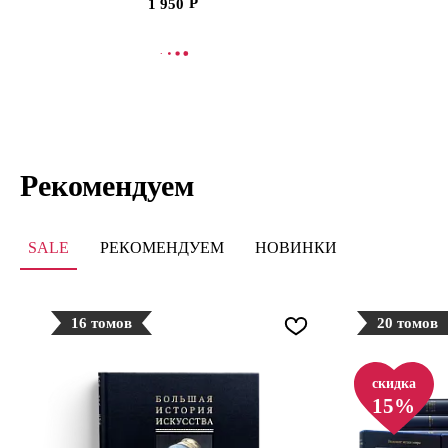
1 950
В КОРЗИНУ
В
Рекомендуем
SALE
РЕКОМЕНДУЕМ
НОВИНКИ
16 томов
20 томов
скидка
15%