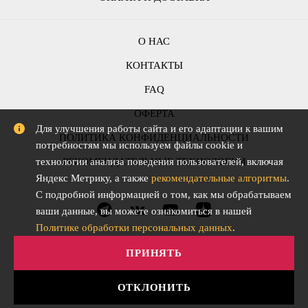
О НАС
КОНТАКТЫ
FAQ
ОФЕРТА
Для улучшения работы сайта и его адаптации к вашим
ПОЛИТИКА КОНФИДЕНЦИАЛЬНОСТИ
потребностям мы используем файлы cookie и
РЕКОМЕНДАТЕЛЬНЫЕ ТЕХНОЛОГИИ
технологии анализа поведения пользователей, включая
Яндекс Метрику, а также
рекомендательные алгоритмы
.
С подробной информацией о том, как мы обрабатываем
ваши данные, вы можете ознакомиться в нашей
Политике обработки персональных данных
.
ПРИНЯТЬ
ОТКЛОНИТЬ
АО "СЛОВО" © Все права защищены. 2015-2026