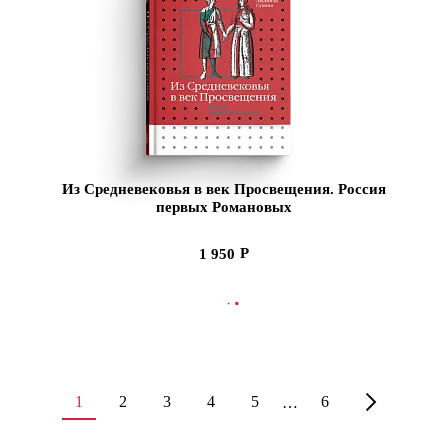
Из Средневековья в век Просвещения. Россия
первых Романовых
1 950
В КОРЗИНУ
1
2
3
4
5
6
…