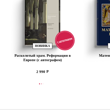
НОВИНКА
Расколотый храм. Реформация в
Матен
Европе (с автографом)
2 990
В КОРЗИНУ
В