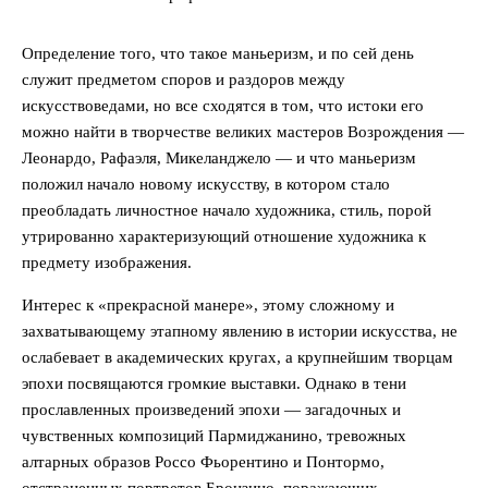
Определение того, что такое маньеризм, и по сей день
служит предметом споров и раздоров между
искусствоведами, но все сходятся в том, что истоки его
можно найти в творчестве великих мастеров Возрождения —
Леонардо, Рафаэля, Микеланджело — и что маньеризм
положил начало новому искусству, в котором стало
преобладать личностное начало художника, стиль, порой
утрированно характеризующий отношение художника к
предмету изображения.
Интерес к «прекрасной манере», этому сложному и
захватывающему этапному явлению в истории искусства, не
ослабевает в академических кругах, а крупнейшим творцам
эпохи посвящаются громкие выставки. Однако в тени
прославленных произведений эпохи — загадочных и
чувственных композиций Пармиджанино, тревожных
алтарных образов Россо Фьорентино и Понтормо,
отстраненных портретов Бронзино, поражающих