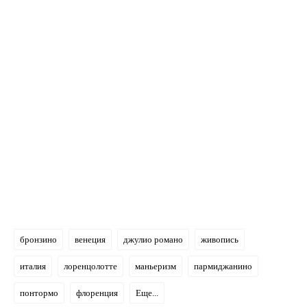
бронзино
венеция
джулио романо
живопись
италия
лоренцолотте
маньеризм
пармиджанино
понтормо
флоренция
Еще...