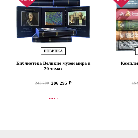
НОВИНКА
Библиотека Великие музеи мира в
Комплек
20 томах
206 295
242 700
15 
В КОРЗИНУ
В