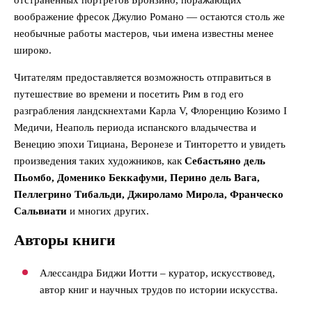
воображение фресок Джулио Романо — остаются столь же
необычные работы мастеров, чьи имена известны менее
широко.
Читателям предоставляется возможность отправиться в
путешествие во времени и посетить Рим в год его
разграбления ландскнехтами Карла V, Флоренцию Козимо I
Медичи, Неаполь периода испанского владычества и
Венецию эпохи Тициана, Веронезе и Тинторетто и увидеть
произведения таких художников, как
Себастьяно дель
Пьомбо, Доменико Беккафуми, Перино дель Вага,
Пеллегрино Тибальди, Джироламо Мирола, Франческо
Сальвиати
и многих других.
Авторы книги
Алессандра Биджи Иотти – куратор, искусствовед,
автор книг и научных трудов по истории искусства.