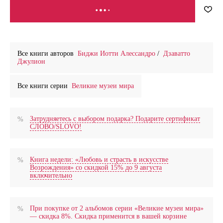
В КОРЗИНУ
Все книги авторов
Биджи Иотти Алессандро
/
Дзаватто
Джулион
Все книги серии
Великие музеи мира
Затрудняетесь с выбором подарка? Подарите сертификат
СЛОВО/SLOVO!
Книга недели: «Любовь и страсть в искусстве
Возрождения» со скидкой 15% до 9 августа
включительно
При покупке от 2 альбомов серии «Великие музеи мира»
— скидка 8%. Скидка применится в вашей корзине