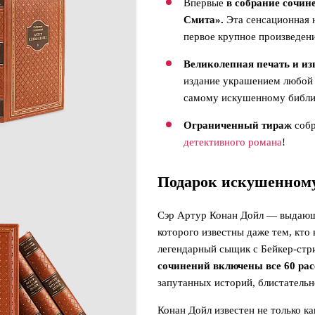
Впервые
в собрание сочин
Смита».
Эта сенсационная 
первое крупное произведени
Великолепная печать и и
издание украшением любой 
самому искушенному библ
Ограниченный тираж
собр
детективного романа
!
Подарок искушенном
Сэр Артур Конан Дойл — выдающ
которого известны даже тем, кто 
легендарный сыщик с Бейкер-стри
сочинений включены все 60 ра
запутанных историй, блистательн
Конан Дойл известен не только к