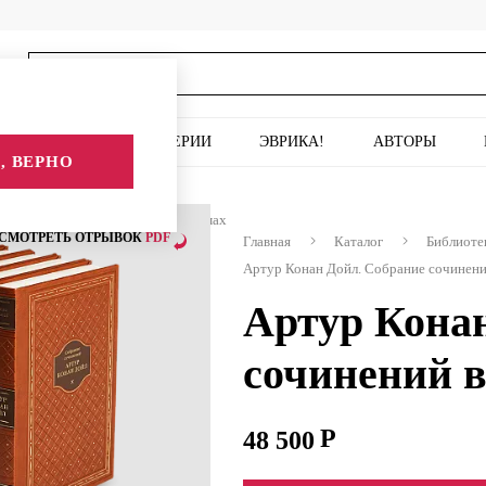
ИСКУССТВО
СЕРИИ
ЭВРИКА!
АВТОРЫ
, ВЕРНО
ойл. Собрание сочинений в 10 томах
СМОТРЕТЬ ОТРЫВОК
PDF
Главная
Каталог
Библиоте
Артур Конан Дойл. Собрание сочинени
Артур Кона
сочинений в
48 500