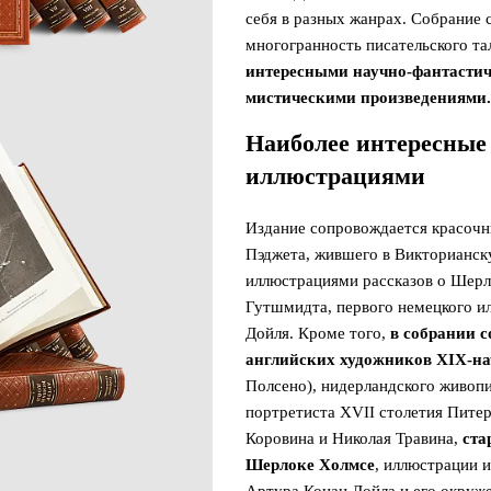
себя в разных жанрах. Собрание 
многогранность писательского тал
интересными научно-фантастич
мистическими произведениями.
Наиболее интересные
иллюстрациями
Издание сопровождается красоч
Пэджета, жившего в Викторианск
иллюстрациями рассказов о Шерл
Гутшмидта, первого немецкого и
Дойля. Кроме того,
в собрании 
английских художников XIX-на
Полсено), нидерландского живопи
портретиста XVII столетия Питер
Коровина и Николая Травина,
ста
Шерлоке Холмсе
, иллюстрации 