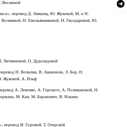
Г. Весниной
са», перевод Д. Лившиц, Ю. Жуковой, М. и Н.
. Волжиной, Н. Емельянниковой, Н. Гвоздаревой, Ю.
М. Литвиновой, О. Дудоладовой
еревод Н. Вольпин, В. Ашкенази, Э. Бер, Н.
Ю. Жуковой, А. Ильф
ревод А. Левенко, А. Горского, А. Поливановой, Н.
бермана, М. Кан, М. Баранович, В. Ильина
, перевод И. Гуровой, Т. Озерской