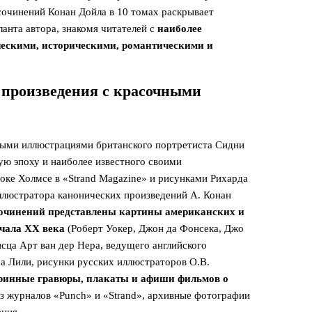
сочинений Конан Дойла в 10 томах раскрывает
анта автора, знакомя читателей с
наиболее
ескими, историческими, романтическими и
 произведения с красочными
ными иллюстрациями британского портретиста Сидни
ую эпоху и наиболее известного своими
оке Холмсе в «Strand Magazine» и рисунками Рихарда
ллюстратора канонических произведений А. Конан
сочинений представлены картины американских и
чала XX века
(Роберт Уокер, Джон да Фонсека, Джо
сца Арт ван дер Нера, ведущего английского
а Лили, рисунки русских иллюстраторов О.В.
ринные гравюры, плакаты и афиши фильмов о
из журналов «Punch» и «Strand», архивные фотографии