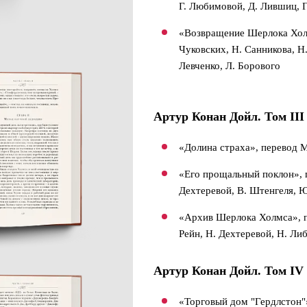
Г. Любимовой, Д. Лившиц, 
«Возвращение Шерлока Холм
Чуковских, Н. Санникова, Н
Левченко, Л. Борового
Артур Конан Дойл. Том III
«Долина страха», перевод 
«Его прощальный поклон», п
Дехтеревой, В. Штенгеля, 
«Архив Шерлока Холмса», пе
Рейн, Н. Дехтеревой, Н. Ли
Артур Конан Дойл. Том IV
«Торговый дом "Гердлстон"»