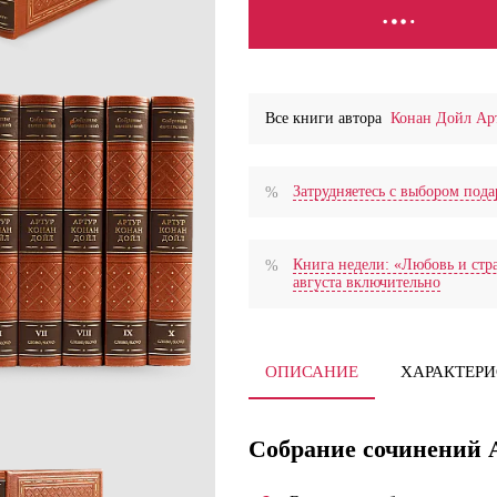
СООБЩИТЬ О ПОСТУПЛ
Все книги автора
Конан Дойл Ар
Затрудняетесь с выбором по
Книга недели: «Любовь и стра
августа включительно
ОПИСАНИЕ
ХАРАКТЕР
Собрание сочинений 