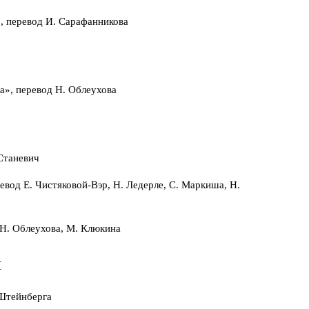
, перевод И. Сарафанникова
», перевод Н. Облеухова
Станевич
евод Е. Чистяковой-Вэр, Н. Ледерле, С. Маркиша, Н.
 Н. Облеухова, М. Клюкина
I
 Штейнберга