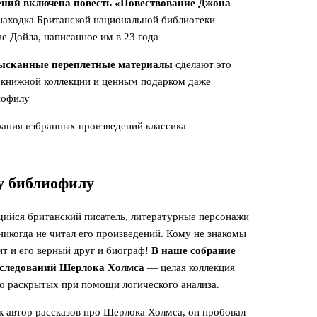
ений включена повесть «Повествование Джона
находка Британской национальной библиотеки —
е Дойла, написанное им в 23 года
зысканные переплетные материалы
сделают это
книжной коллекции и ценным подарком даже
иофилу
ания избранных произведений классика
у библиофилу
ийся британский писатель, литературные персонажи
никогда не читал его произведений. Кому не знакомы
т и его верный друг и биограф!
В наше собрание
сследований Шерлока Холмса
— целая коллекция
о раскрытых при помощи логического анализа.
ак автор рассказов про Шерлока Холмса, он пробовал