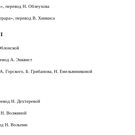
», перевод Н. Облеухова
рара», перевод В. Хинкиса
II
Облонской
ревод А. Энквист
А. Горского, Б. Грибанова, Н. Емельянниковой
ревод Н. Дехтеревой
 Н. Волжиной
од Н. Вольпин