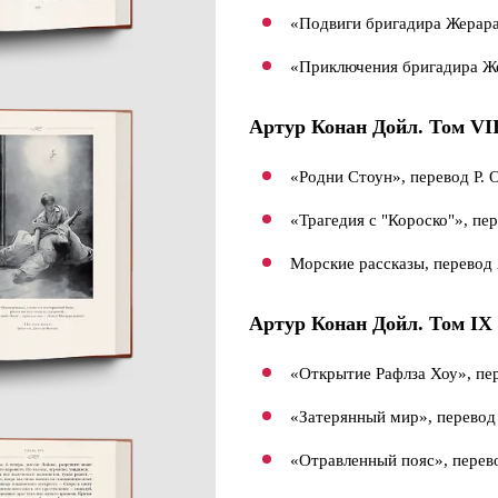
«Подвиги бригадира Жерара
«Приключения бригадира Же
Артур Конан Дойл. Том VI
«Родни Стоун», перевод Р. 
«Трагедия с "Короско"», пе
Морские рассказы, перевод 
Артур Конан Дойл.
Том IX
«Открытие Рафлза Хоу», пе
«Затерянный мир», перевод
«Отравленный пояс», перев