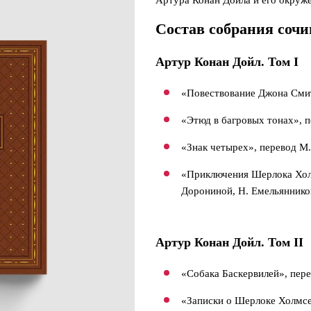
Артура Конан Дойла и его окруж
Состав собрания соч
Артур Конан Дойл.
Том I
«Повествование Джона Смит
«Этюд в багровых тонах», 
«Знак четырех», перевод М
«Приключения Шерлока Холм
Дорониной, Н. Емельяннико
Артур Конан Дойл. Том II
«Собака Баскервилей», пер
«Записки о Шерлоке Холмсе»