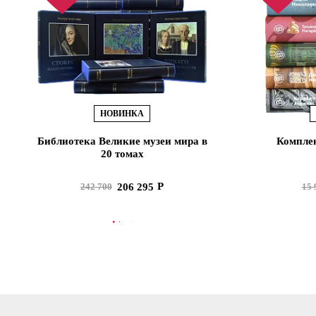
НОВИНКА
Библиотека Великие музеи мира в
Комплек
20 томах
206 295
242 700
15 
В КОРЗИНУ
В