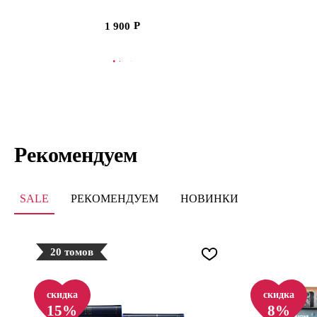
путь
1 900
В КОРЗИНУ
В
Рекомендуем
SALE
РЕКОМЕНДУЕМ
НОВИНКИ
20 томов
скидка
скидка
15%
8%