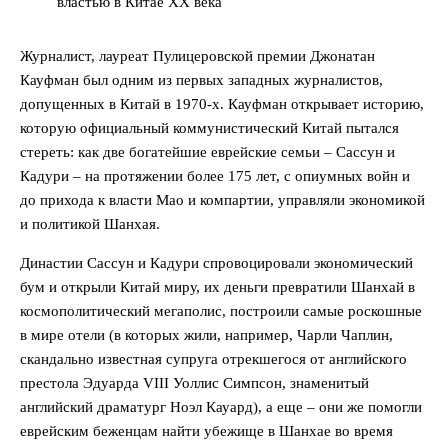
властью в Китае ХХ века
Журналист, лауреат Пулицеровской премии Джонатан
Кауфман был одним из первых западных журналистов,
допущенных в Китай в 1970-х. Кауфман открывает историю,
которую официальный коммунистический Китай пытался
стереть: как две богатейшие еврейские семьи – Сассун и
Кадури – на протяжении более 175 лет, с опиумных войн и
до прихода к власти Мао и компартии, управляли экономикой
и политикой Шанхая.
Династии Сассун и Кадури спровоцировали экономический
бум и открыли Китай миру, их деньги превратили Шанхай в
космополитический мегаполис, построили самые роскошные
в мире отели (в которых жили, например, Чарли Чаплин,
скандально известная супруга отрекшегося от английского
престола Эдуарда VIII Уоллис Симпсон, знаменитый
английский драматург Ноэл Кауард), а еще – они же помогли
еврейским беженцам найти убежище в Шанхае во время