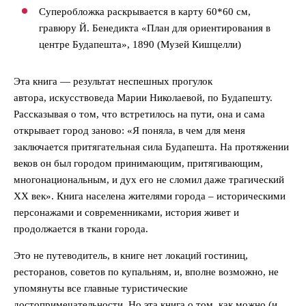
Суперобложка раскрывается в карту 60*60 см,
гравюру Й. Бенедикта «План для ориентирования в
центре Будапешта», 1890 (Музей Кишцелли)
Эта книга — результат неспешных прогулок
автора, искусствоведа Марии Николаевой, по Будапешту.
Рассказывая о том, что встретилось на пути, она и сама
открывает город заново: «Я поняла, в чем для меня
заключается притягательная сила Будапешта. На протяжении
веков он был городом принимающим, притягивающим,
многонациональным, и дух его не сломил даже трагический
XX век». Книга населена жителями города – историческими
персонажами и современниками, история живет и
продолжается в ткани города.
Это не путеводитель, в книге нет локаций гостиниц,
ресторанов, советов по купальням, и, вполне возможно, не
упомянуты все главные туристические
достопримечательности. Но эта книга о том, как можно (и