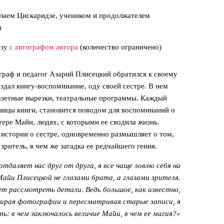
лаем Цискаридзе, учеником и продолжателем
ы
азу
с автографом автора
(количество ограничено)
граф и педагог Азарий Плисецкий обратился к своему
дал книгу-воспоминание, оду своей сестре. В нем
газетные вырезки, театральные программы. Каждый
ницы книги, становится поводом для воспоминаний о
тере Майи, людях, с которыми ее сводила жизнь.
 истории о сестре, одновременно размышляет о том,
ритель, в чем же загадка ее редчайшего гения.
 отдаляет нас друг от друга, я все чаще ловлю себя на
айи Плисецкой не глазами брата, а глазами зрителя.
яет рассмотреть детали. Ведь большое, как известно,
бирая фотографии и пересматривая старые записи, я
ь: в чем заключалось величие Майи, в чем ее магия?»