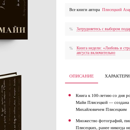
Все книги автора
Плисецкий Аза
Затрудняетесь с выбором по
Книга недели: «Любовь и стра
августа включительно
ОПИСАНИЕ
ХАРАКТЕР
Книга к 100-летию со дня 
Майи Плисецкой — создана 
Михайловичем Плисецким
Множество фотографий, пис
Плисецких, ранее никогда н