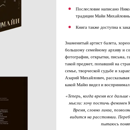
Послесловие написано Нико
традиции Майи Михайловн
Книга также доступна к зак
Знаменитый артист балета, хорео
большому семейному архиву и соз
фотографии, открытки, письма, 
такой предмет, попавший на стра
семье, творческой судьбе и харак
Азарий Михайлович, рассказывая
какой Майю видел и воспринимал з
«Теперь, когда время все дальше
мысли: хочу постичь феномен М
Время, словно линза, позвол
видится на расстоянии. Пере
пытаюсь понят