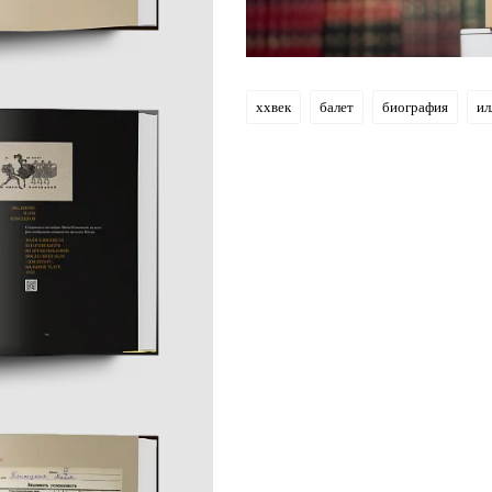
xxвек
балет
биография
ил