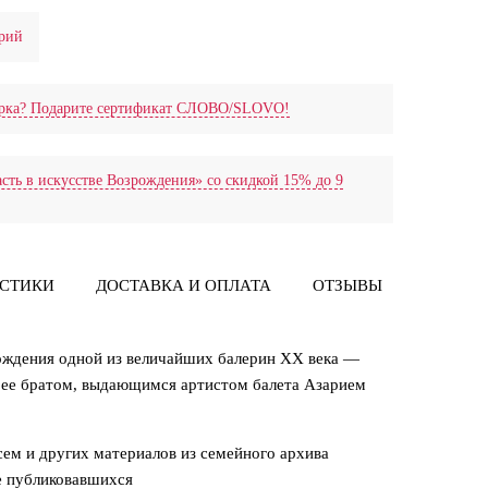
рий
дарка? Подарите сертификат СЛОВО/SLOVO!
сть в искусстве Возрождения» со скидкой 15% до 9
ИСТИКИ
ДОСТАВКА И ОПЛАТА
ОТЗЫВЫ
ПРЕССА
рождения одной из величайших балерин XX века —
ее братом, выдающимся артистом балета Азарием
ем и других материалов из семейного архива
е публиковавшихся