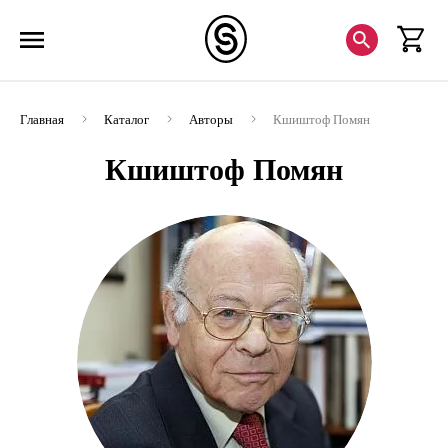
Главная
Каталог
Авторы
Кшиштоф Помян
Кшиштоф Помян