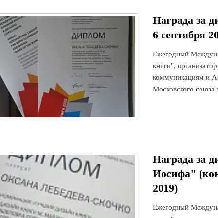
Награда за д
6 сентября 2
Ежегодный Междуна
книги", организато
коммуникациям и Ас
Московского союза х
Награда за 
Иосифа" (кон
2019)
Ежегодный Междуна