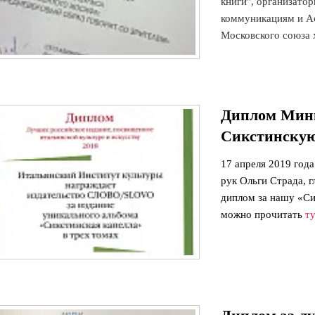
книги", организато
коммуникациям и Ас
Московского союза х
Диплом Мини
Сикстинскую
17 апреля 2019 года
рук Ольги Страда, г
диплом за нашу «Си
можно прочитать
ту