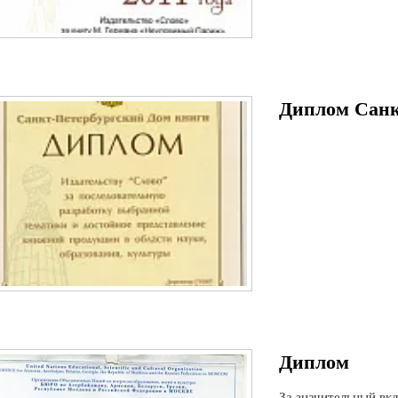
Диплом Санк
Диплом
За значительный вк