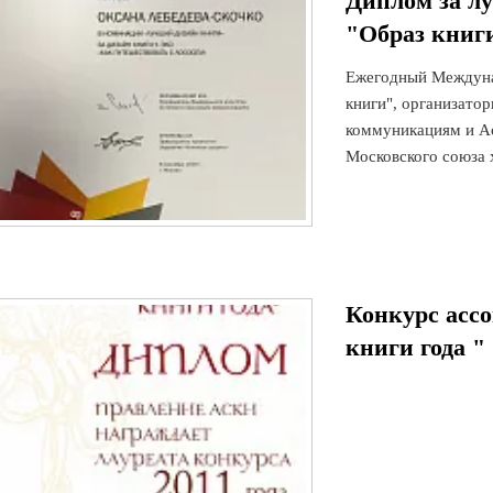
Диплом за л
"Образ книги
Ежегодный Междуна
книги", организато
коммуникациям и Ас
Московского союза х
Конкурс асс
книги года "