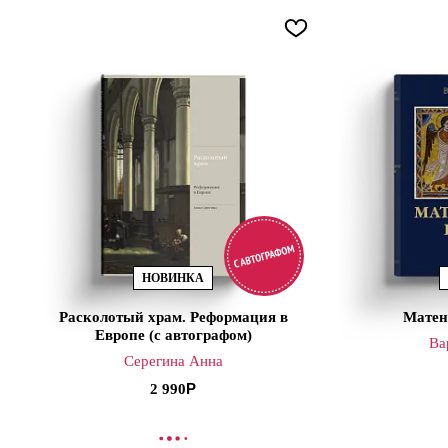
НОВИНКА
Расколотый храм. Реформация в
Матен
Европе (с автографом)
Ва
Серегина Анна
2 990
В КОРЗИНУ
В