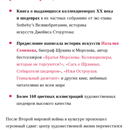
Книга о выдающихся коллекционерах XX века
и шедеврах
в их частных собраниях от экс-главы
Sotheby’s Великобритании, историка
искусств Джеймса Стоуртона;
Предисловие написала историк искусств
Наталия
Семенова
,
биограф Щукина и Морозова, автор
бестселлеров
«Братья Морозовы. Коллекционеры,
которые не торгуются?»
,
«Сага о Щукиных.
Собиратели шедевров»
,
«Илья Остроухов.
Гениальный дилетант»
и других книг, любимых
читателями во всем мире
Более 160 цветных иллюстраций
художественных
шедевров высокого качества
После Второй мировой войны в культуре произошел
огромный сдвиг: центр художественной жизни переместился