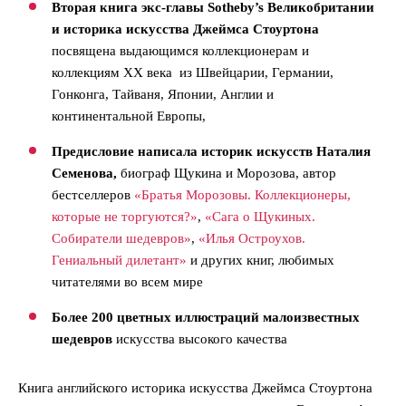
Вторая книга экс-главы Sotheby’s Великобритании
и историка искусства Джеймса Стоуртона
посвящена выдающимся коллекционерам и
коллекциям XX века из Швейцарии, Германии,
Гонконга, Тайваня, Японии, Англии и
континентальной Европы,
Предисловие написала историк искусств Наталия
Семенова,
биограф Щукина и Морозова, автор
бестселлеров
«Братья Морозовы. Коллекционеры,
которые не торгуются?»
,
«Сага о Щукиных.
Собиратели шедевров»
,
«Илья Остроухов.
Гениальный дилетант»
и других книг, любимых
читателями во всем мире
Более 200 цветных иллюстраций малоизвестных
шедевров
искусства высокого качества
Книга английского историка искусства Джеймса Стоуртона