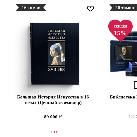
16 томов
20 томов
скидка
15%
Большая История Искусства в 16
Библиотека 
томах (Ценный экземпляр)
89 000
242 
В КОРЗИНУ
В