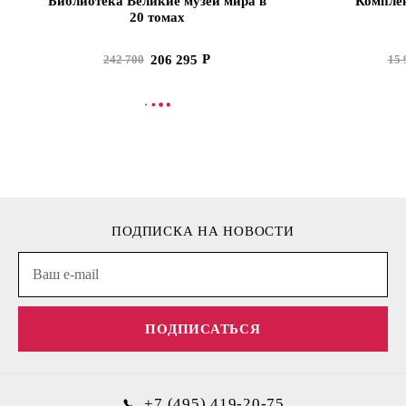
Библиотека Великие музеи мира в
Комплек
20 томах
206 295
242 700
15 
В КОРЗИНУ
В
ПОДПИСКА НА НОВОСТИ
ПОДПИСАТЬСЯ
+7 (495) 419-20-75