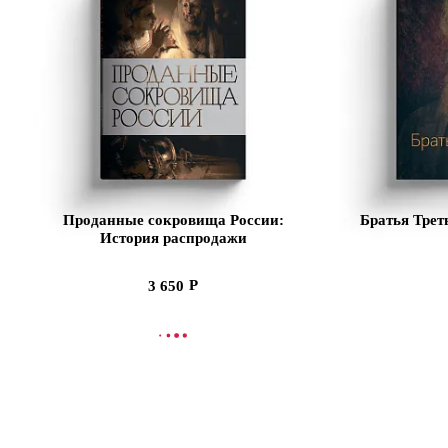
Проданные сокровища России:
Братья Трет
История распродажи
национальных художественных
сокровищ
3 650
СООБЩИТЬ О ПОСТУПЛЕНИИ
В