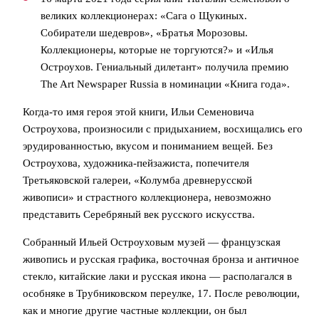
великих коллекционерах: «Сага о Щукиных.
Собиратели шедевров», «Братья Морозовы.
Коллекционеры, которые не торгуются?» и «Илья
Остроухов. Гениальный дилетант» получила премию
The Art Newspaper Russia в номинации «Книга года».
Когда-то имя героя этой книги, Ильи Семеновича
Остроухова, произносили с придыханием, восхищались его
эрудированностью, вкусом и пониманием вещей. Без
Остроухова, художника-пейзажиста, попечителя
Третьяковской галереи, «Колумба древнерусской
живописи» и страстного коллекционера, невозможно
представить Серебряный век русского искусства.
Собранный Ильей Остроуховым музей — французская
живопись и русская графика, восточная бронза и античное
стекло, китайские лаки и русская икона — располагался в
особняке в Трубниковском переулке, 17. После революции,
как и многие другие частные коллекции, он был