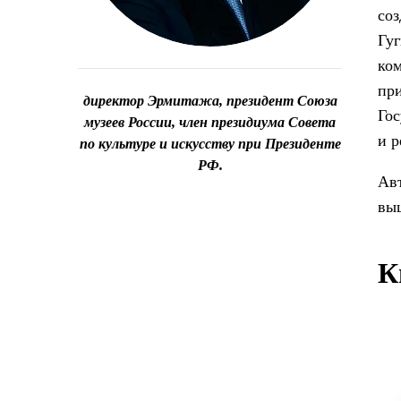
соз
Гу
ком
при
директор Эрмитажа, президент Союза
Гос
музеев России, член президиума Совета
и р
по культуре и искусству при Президенте
РФ.
Ав
вы
К