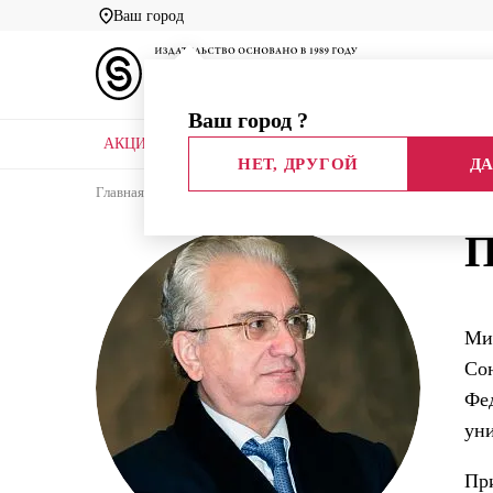
Ваш город
Ваш город
?
АКЦИИ
НОВЫЕ КНИГИ
БИБЛИОТЕКИ
НЕТ, ДРУГОЙ
ДА
Главная
Каталог
Авторы
Пиотровский Мих
П
Мих
Сою
Фед
уни
Пр