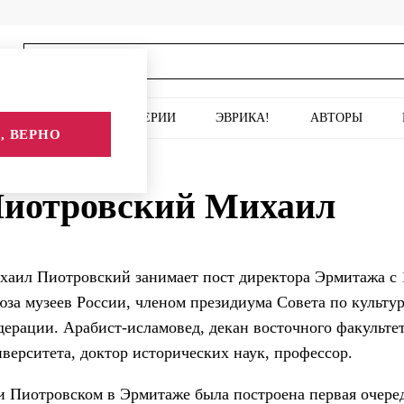
ИСКУССТВО
СЕРИИ
ЭВРИКА!
АВТОРЫ
, ВЕРНО
аил
иотровский Михаил
аил Пиотровский занимает пост директора Эрмитажа с 1
за музеев России, членом президиума Совета по культу
ерации. Арабист-исламовед, декан восточного факультет
верситета, доктор исторических наук, профессор.
и Пиотровском в Эрмитаже была построена первая очере