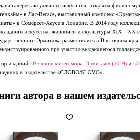
дана галерея актуального искусства, открыты филиал му
ггенхайм» в Лас-Вегасе, выставочный комплекс «Эрмита
наты» в Сомерсет-Хаусе в Лондоне. В 2014 году коллекц
кладного искусства, живописи и скульптуры XIX—XX ст
ударственного Эрмитажа разместились в Восточном крыл
еконструированного при участии выдающегося голландск
тор изданий
«Великие музеи мира. Эрмитаж» (2019)
и
«Э
шедших в издательстве «СЛОВО/SLOVO».
ниги автора в нашем издатель