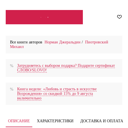
СООБЩИТЬ О ПОСТУПЛЕНИИ
Все книги авторов
Норман Джеральдин
/
Пиотровский
Михаил
Затрудняетесь с выбором подарка? Подарите сертификат
СЛОВО/SLOVO!
Книга недели: «Любовь и страсть в искусстве
Возрождения» со скидкой 15% до 9 августа
включительно
ОПИСАНИЕ
ХАРАКТЕРИСТИКИ
ДОСТАВКА И ОПЛАТА