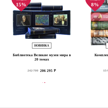
15%
8%
НОВИНКА
Библиотека Великие музеи мира в
Комплек
20 томах
206 295
242 700
15 
В КОРЗИНУ
В