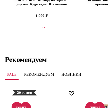
уцелел. Куда ведет Шелковый
времен
путь
1 900
В КОРЗИНУ
В
Рекомендуем
SALE
РЕКОМЕНДУЕМ
НОВИНКИ
20 томов
скидка
скидка