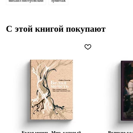
михаил пиотровский
эрмитаж
С этой книгой покупают
Белая мечеть. Мир, который
Великие ко