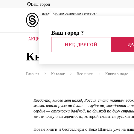
Ваш город
Ваш город
?
АКЦИИ
НОВЫЕ КНИГИ
БИБЛИОТЕКИ
НЕТ, ДРУГОЙ
ДА
Книги о моде
Главная
Каталог
Все книги
Книги о моде
Когда-то, много лет назад, Россия стала тайным вдох
жизнь вошла русская душа — глубокая, загадочная и н
сердце — отголоски далёкой, но близкой по духу стран
мистическую загадочность, которой славится русская з
Новые книги и бестселлеры о Коко Шанель уже на наше