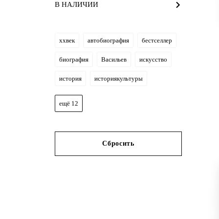
В НАЛИЧИИ
xxвек
автобиография
бестселлер
биография
Васильев
искусство
история
историякультуры
ещё 12
Сбросить