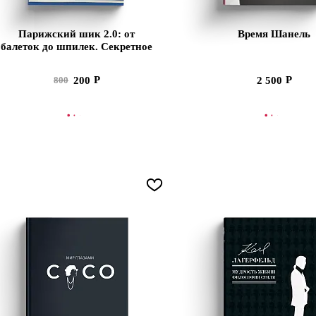
Парижский шик 2.0: от
Время Шанель
балеток до шпилек. Секретное
оружие элегантности.
200
2 500
800
В КОРЗИНУ
СООБЩИТЬ О ПОСТУ