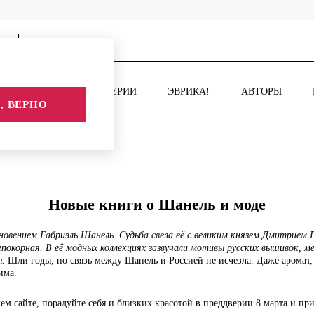
ИСКУССТВО
СЕРИИ
ЭВРИКА!
АВТОРЫ
, ВЕРНО
Новые книги о Шанель и моде
новением Габриэль Шанель. Судьба свела её с великим князем Дмитрием 
епокорная. В её модных коллекциях зазвучали мотивы русских вышивок, ме
ы.
Шли годы, но связь между Шанель и Россией не исчезла. Даже аромат,
има.
м сайте, порадуйте себя и близких красотой в преддверии 8 марта и при