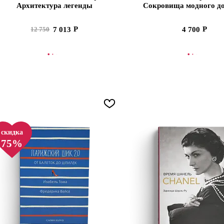
Архитектура легенды
Сокровища модного до
томах
7 013
4 700
12 750
В КОРЗИНУ
В КОРЗИНУ
скидка
75%