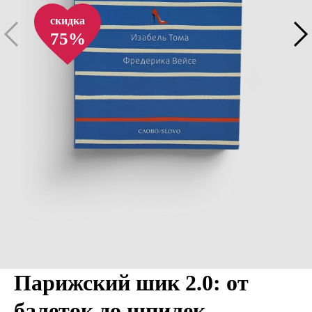
скидка
75%
Парижский шик 2.0: от
балеток до шпилек.