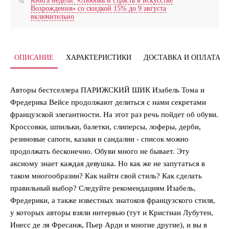
Книга недели: «Любовь и страсть в искусстве
Возрождения» со скидкой 15% до 9 августа
включительно
ОПИСАНИЕ
ХАРАКТЕРИСТИКИ
ДОСТАВКА И ОПЛАТА
Авторы бестселлера ПАРИЖСКИЙ ШИК Изабель Тома и
Фредерика Вейсе продолжают делиться с нами секретами
французской элегантности. На этот раз речь пойдет об обуви.
Кроссовки, шпильки, балетки, слиперсы, лоферы, дерби,
резиновые сапоги, казаки и сандалии - список можно
продолжать бесконечно. Обуви много не бывает. Эту
аксиому знает каждая девушка. Но как же не запутаться в
таком многообразии? Как найти свой стиль? Как сделать
правильный выбор? Следуйте рекомендациям Изабель,
Фредерики, а также известных знатоков французского стиля,
у которых авторы взяли интервью (тут и Кристиан Лубутен,
Инесс де ля Фресанж, Пьер Арди и многие другие), и вы в