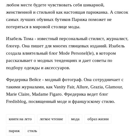
любом месте будете чувствовать себя шикарной,
женственной и стильной как настоящая парижанка. А список
самых лучших обувных бутиков Парижа поможет не
потеряться в мировой столице моды.
Изабель Тома - известный персональный стилист, журналист,
блогер. Она пишет для многих глянцевых изданий. Изабель
создала влиятельный блог Mode Personel(le), в котором
рассказывает о модных тенденциях и дает советы по
подбору одежды и аксессуаров.
Фредерика Вейсе - модный фотограф. Она сотрудничает с
такими журналами, как Vanity Fair, Allure, Grazia, Glamour,
Marie Claire, Madame Figaro. Фредерика ведет блог
Fredisblog, посвященный моде и французскому стилю.
книги на лето
легкое чтение
мода
образ жизни
париж
стиль