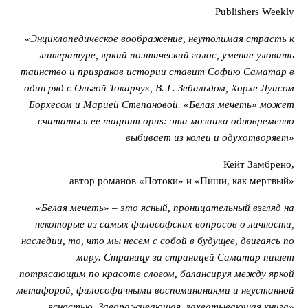
Publishers Weekly
«Энциклопедическое воображение, неутолимая страсть к
литературе, яркий поэтический голос, умение уловить
таинство и призраков истории ставит Cофию Саматар в
один ряд с Ольгой Токарчук, В. Г. Зебальдом, Хорхе Луисом
Борхесом и Марией Степановой. «Белая мечеть» может
считаться ее magnum opus: эта мозаика одновременно
выбивает из колеи и одухотворяет»
Кейт Замбрено,
автор романов «Потоки» и «Пиши, как мертвый»
«Белая мечеть»
– это ясный, проницательный взгляд на
некоторые из самых философских вопросов о личности,
наследии, то, что мы несем с собой в будущее, двигаясь по
миру. Страницу за страницей Саматар пишет
потрясающим по красоте слогом, балансируя между яркой
метафорой, философичными воспоминаниями и неустанной
ясностью. Завораживающая, захватывающая книга»