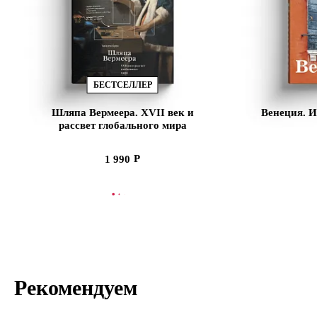
БЕСТСЕЛЛЕР
Шляпа Вермеера. XVII век и
Венеция. И
рассвет глобального мира
1 990
СООБЩИТЬ О ПОСТУПЛЕНИИ
СООБЩИТЬ
Рекомендуем