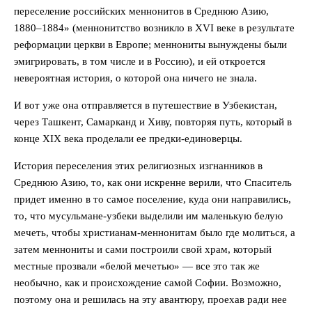
переселение российских меннонитов в Среднюю Азию,
1880–1884» (меннонитство возникло в XVI веке в результате
реформации церкви в Европе; меннониты вынуждены были
эмигрировать, в том числе и в Россию), и ей откроется
невероятная история, о которой она ничего не знала.
И вот уже она отправляется в путешествие в Узбекистан,
через Ташкент, Самарканд и Хиву, повторяя путь, который в
конце XIX века проделали ее предки-единоверцы.
История переселения этих религиозных изгнанников в
Среднюю Азию, то, как они искренне верили, что Спаситель
придет именно в то самое поселение, куда они направились,
то, что мусульмане-узбеки выделили им маленькую белую
мечеть, чтобы христианам-меннонитам было где молиться, а
затем меннониты и сами построили свой храм, который
местные прозвали «белой мечетью» — все это так же
необычно, как и происхождение самой Софии. Возможно,
поэтому она и решилась на эту авантюру, проехав ради нее