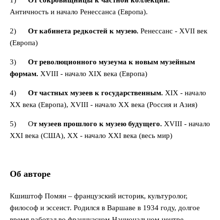
1)
От сокровищницы к частной коллекции.
Античность и начало Ренессанса (Европа).
2)
От кабинета редкостей к музею.
Ренессанс - XVII век
(Европа)
3)
От революционного музеума к новым музейным
формам.
XVIII - начало XIX века (Европа)
4)
От частных музеев к государственным.
XIX - начало
XX века (Европа), XVIII - начало XX века (Россия и Азия)
5) О
т музеев прошлого к музею будущего.
XVIII - начало
XXI века (США), XX - начало XXI века (весь мир)
Об авторе
Кшиштоф Помян – французский историк, культуролог,
философ и эссеист. Родился в Варшаве в 1934 году, долгое
время работал во французском Национальном центре