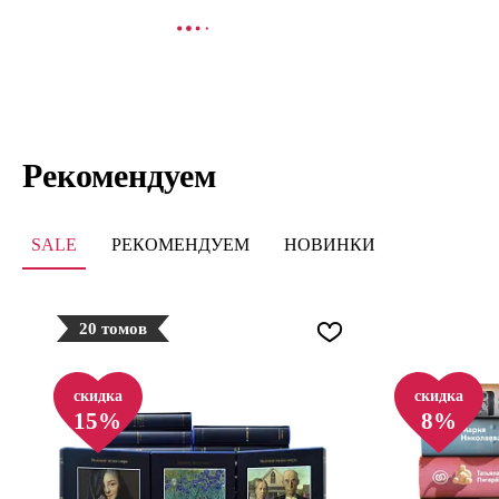
В КОРЗИНУ
В
Рекомендуем
SALE
РЕКОМЕНДУЕМ
НОВИНКИ
20 томов
скидка
скидка
15%
8%