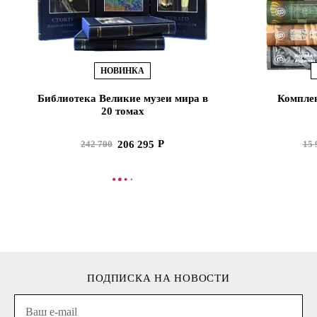
НОВИНКА
Библиотека Великие музеи мира в
Комплек
20 томах
206 295
242 700
15 
В КОРЗИНУ
В
ПОДПИСКА НА НОВОСТИ