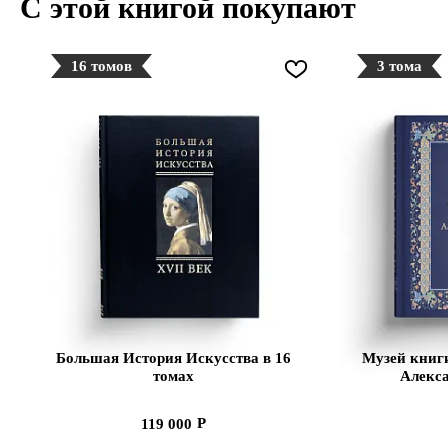
С этой книгой покупают
16 томов
3 тома
Большая История Искусства в 16
Музей книг
томах
Алекса
Аннотир
каталог вы
119 000
письменно
в