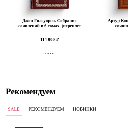
Джон Голсуорси. Собрание
Артур Кон
сочинений в 6 томах. (переплет
сочин
книг изготовлен вручную из
натуральной кожи высшего
114 000
качества)
СООБЩИТЬ О ПОСТУПЛЕНИИ
СООБЩИТЬ
Рекомендуем
SALE
РЕКОМЕНДУЕМ
НОВИНКИ