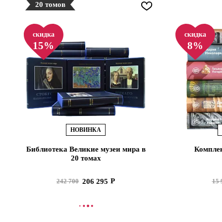
20 томов
скидка
скидка
15%
8%
НОВИНКА
Библиотека Великие музеи мира в
Комплек
20 томах
206 295
242 700
15 
В КОРЗИНУ
В