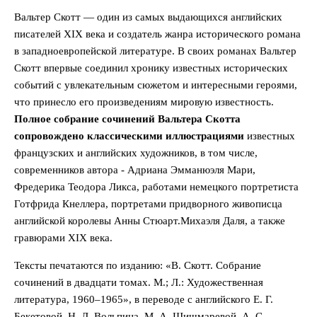
Вальтер Скотт — один из самых выдающихся английских
писателей XIX века и создатель жанра исторического романа
в западноевропейской литературе. В своих романах Вальтер
Скотт впервые соединил хронику известных исторических
событий с увлекательным сюжетом и интересными героями,
что принесло его произведениям мировую известность.
Полное собрание сочинений Вальтера Скотта
сопровождено классическими иллюстрациями
известных
французских и английских художников, в том числе,
современников автора - Адриана Эмманюэля Мари,
Фредерика Теодора Ликса, работами немецкого портретиста
Готфрида Кнеллера, портретами придворного живописца
английской королевы Анны Стюарт.Михаэля Даля, а также
гравюрами XIX века.
Тексты печатаются по изданию: «В. Скотт. Собрание
сочинений в двадцати томах. М.; Л.: Художественная
литература, 1960–1965», в переводе с английского Е. Г.
Бекетовой, Н. Д. Вольпина, М. А. Шишмаревой, А. С.