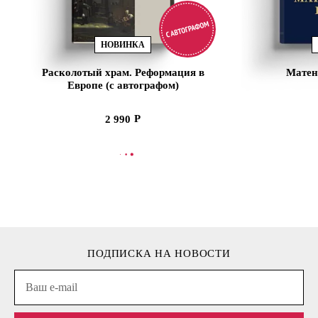
НОВИНКА
Расколотый храм. Реформация в
Матен
Европе (с автографом)
2 990
В КОРЗИНУ
В
ПОДПИСКА НА НОВОСТИ