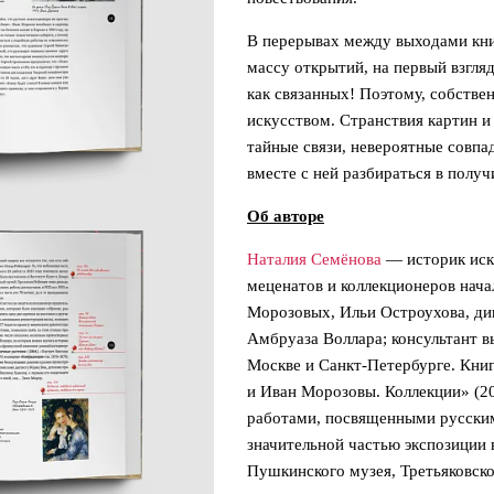
В перерывах между выходами книг
массу открытий, на первый взгляд
как связанных! Поэтому, собствен
искусством. Странствия картин и
тайные связи, невероятные совпа
вместе с ней разбираться в полу
Об авторе
Наталия Семёнова
— историк иску
меценатов и коллекционеров нача
Морозовых, Ильи Остроухова, ди
Амбруаза Воллара; консультант 
Москве и Санкт-Петербурге. Книг
и Иван Морозовы. Коллекции» (2
работами, посвященными русским
значительной частью экспозиции
Пушкинского музея, Третьяковско