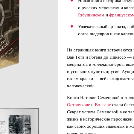
Новая книга историка иску
о русских меценатах и кол
Рябушинском
и
французско
Увлекательный арт-пазл, со
слава шедевров и как карт
На страницах книги встречаются
Ван Гога и Гогена до Пикассо — и
меценатов и коллекционеров, вк
и успевших купить другие. Аукц
слоем краски — всё складывается
человеческий.
Книги Наталии Семеновой о кол
Остроухове
и
Волларе
стали бест
Секрет успеха Семеновой в ее та
жизнь в исторические персонажи 
как своих хороших знакомых и жа
повествования.