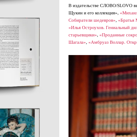
В издательстве СЛОВО/SLOVO вы
Щукин и его коллекция»,
«Михаил
Собиратели шедевров»
,
«Братья 
«Илья Остроухов. Гениальный ди
старьевщики
»
,
«Проданные сокр
Шагала»
,
«Амбруаз Воллар. Откр