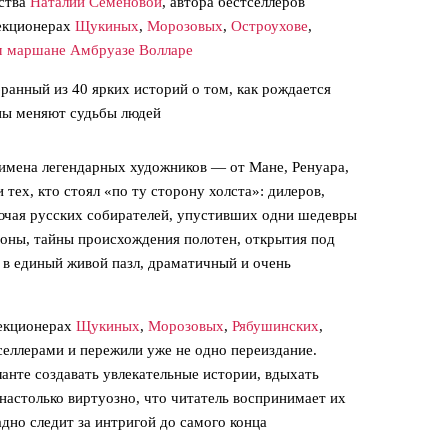
сства
Наталии Семеновой
, автора бестселлеров
лекционерах
Щукиных
,
Морозовых
,
Остроухове
,
м маршане Амбруазе Волларе
бранный из 40 ярких историй о том, как рождается
ины меняют судьбы людей
 имена легендарных художников — от Мане, Ренуара,
 тех, кто стоял «по ту сторону холста»: дилеров,
лючая русских собирателей, упустивших одни шедевры
ионы, тайны происхождения полотен, открытия под
 в единый живой пазл, драматичный и очень
лекционерах
Щукиных
,
Морозовых
,
Рябушинских
,
селлерами и пережили уже не одно переиздание.
ланте создавать увлекательные истории, вдыхать
настолько виртуозно, что читатель воспринимает их
дно следит за интригой до самого конца