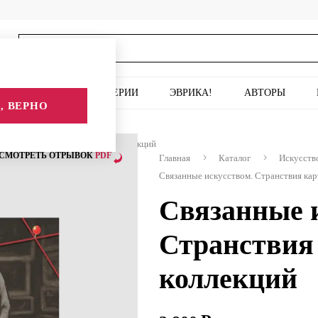
ИСКУССТВО
СЕРИИ
ЭВРИКА!
АВТОРЫ
, ВЕРНО
ством. Странствия картин и коллекций
СМОТРЕТЬ ОТРЫВОК
PDF
Главная
Каталог
Искусств
Связанные искусством. Странствия кар
Связанные 
Странствия
коллекций