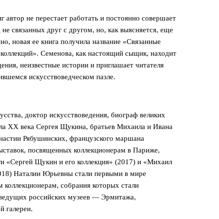
 автор не перестает работать и постоянно совершает
 не связанных друг с другом, но, как выясняется, еще
но, новая ее книга получила название «Связанные
 коллекций». Семенова, как настоящий сыщик, находит
дения, неизвестные истории и приглашает читателя
чившемся искусствоведческом пазле.
сства, доктор искусствоведения, биограф великих
ла ХХ века Сергея Щукина, братьев Михаила и Ивана
настии Рябушинских, французского маршана
выставок, посвященных коллекционерам в Париже,
и «Сергей Щукин и его коллекция» (2017) и «Михаил
018) Наталии Юрьевны стали первыми в мире
 коллекционерам, собрания которых стали
 ведущих российских музеев — Эрмитажа,
й галереи.