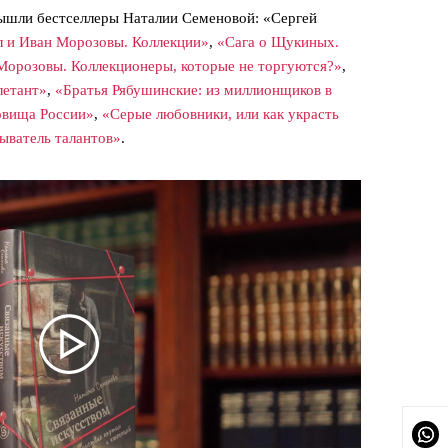
шли бестселлеры Наталии Семеновой: «Сергей
 и Иван Морозовы. Коллекции»
,
«Сага о Щукиных.
Морозовы. Коллекционеры, которые не торгуются?»
,
летант»
,
«Братья Рябушинские: из миллионщиков в
овища России»
,
«Серые любовники, или как украсть
ыватель талантов»
.