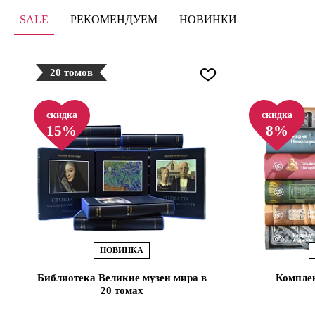
SALE
РЕКОМЕНДУЕМ
НОВИНКИ
20 томов
скидка
скидка
15%
8%
НОВИНКА
Библиотека Великие музеи мира в
Комплек
20 томах