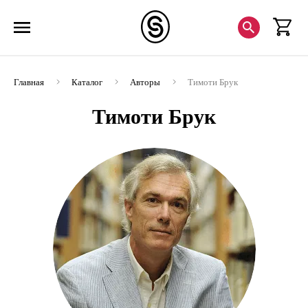
Главная
Каталог
Авторы
Тимоти Брук
Тимоти Брук