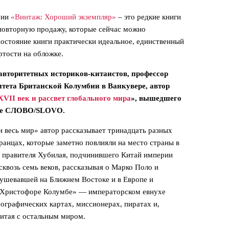
рии
«Винтаж: Хороший экземпляр»
– это редкие книги
 повторную продажу, которые сейчас можно
остояние книги практически идеальное, единственный
ртости на обложке.
авторитетных историков-китаистов, профессор
тета Британской Колумбии в Ванкувере, автор
VII век и рассвет глобального мира
», вышедшего
тве СЛОВО/SLOVO.
и весь мир» автор рассказывает тринадцать разных
транцах, которые заметно повлияли на место страны в
 с прави­теля Хубилая, подчинившего Китай империи
сквозь семь веков, рассказывая о Марко Поло и
буше­вавшей на Ближнем Востоке и в Европе и
 Христофоре Колумбе» — импера­торском евнухе
огра­фических картах, миссионерах, пиратах и,
Китая с остальным миром.