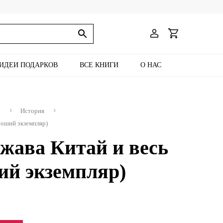
ИДЕИ ПОДАРКОВ
ВСЕ КНИГИ
О НАС
и
История
роший экземпляр)
жава Китай и весь
ий экземпляр)