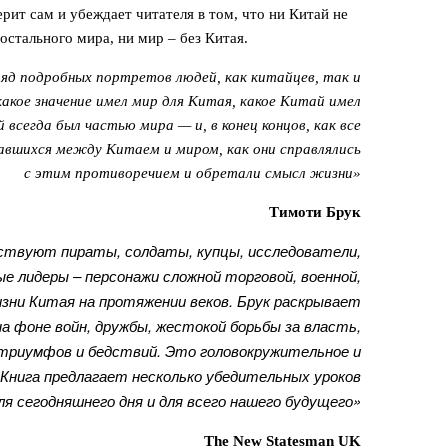
рит сам и убеждает читателя в том, что ни Китай не
остального мира, ни мир – без Китая.
яд подробных портретов людей, как китайцев, так и
какое значение имел мир для Китая, какое Китай имел
 всегда был частью мира — и, в конец концов, как все
завшихся между Китаем и миром, как они справлялись
с этим противоречием и обретали смысл жизни»
Тимоти Брук
ствуют пираты, солдаты, купцы, исследователи,
е лидеры – персонажи сложной торговой, военной,
изни Китая на протяжении веков. Брук раскрывает
 фоне войн, дружбы, жестокой борьбы за власть,
триумфов и бедствий. Это головокружительное и
Книга предлагает несколько убедительных уроков
ля сегодняшнего дня и для всего нашего будущего»
The New Statesman UK