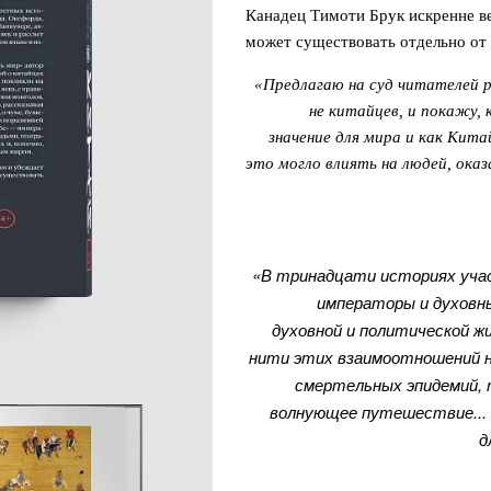
Канадец Тимоти Брук искренне ве
может существовать отдельно от 
«Предлагаю на суд читателей р
не китайцев, и покажу, 
значение для мира и как Китай
это могло влиять на людей, ока
«В тринадцати историях уча
императоры и духовны
духовной и политической ж
нити этих взаимоотношений на
смертельных эпидемий, 
волнующее путешествие... 
д