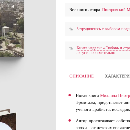
Все книги автора
Пиотровский 
Затрудняетесь с выбором по
Книга недели: «Любовь и стра
августа включительно
ОПИСАНИЕ
ХАРАКТЕР
Новая книга
Михаила Пиотр
Эрмитажа, представляет авт
ученого-арабиста, исследов
Автор прослеживает собств
эпохи – от детских впечатл