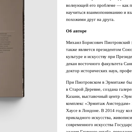
волнующей его проблеме — как пр
научиться взаимопониманию и вз
похожими друг на друга.
Об авторе
Михаил Борисович Пиотровский з
также является президентом Союз
культуре и искусству при Презид
декан восточного факультета Сан
доктор исторических наук, профе
При Пиотровском в Эрмитаже был
в Старой Деревне, создана галере
Казани, выставочный центр «Эрм
комплекс «Эрмитаж Амстердам» 
Хаусе в Лондоне. В 2014 году ко
прикладного искусства, живопис
современного искусства Государ
здания Главного штаба, переданн