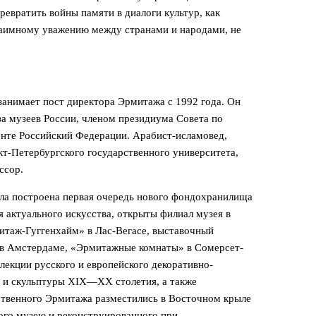
евратить войны памяти в диалоги культур, как
аимному уважению между странами и народами, не
анимает пост директора Эрмитажа с 1992 года. Он
а музеев России, членом президиума Совета по
енте Российский Федерации. Арабист-исламовед,
кт-Петербургского государственного университета,
ссор.
а построена первая очередь нового фондохранилища
я актуального искусства, открыты филиал музея в
итаж-Гуггенхайм» в Лас-Вегасе, выставочный
в Амстердаме, «Эрмитажные комнаты» в Сомерсет-
ллекции русского и европейского декоративно-
и и скульптуры XIX—XX столетия, а также
ственного Эрмитажа разместились в Восточном крыле
ого музею и реконструированного при