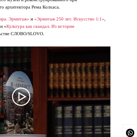
го архитектора Рема Колхаса.
ира. Эрмитаж»
и
«Эрмитаж 250 лет. Искусство 1:1»
,
н «
Культура как скандал. Из истории
льстве СЛОВО/SLOVO.