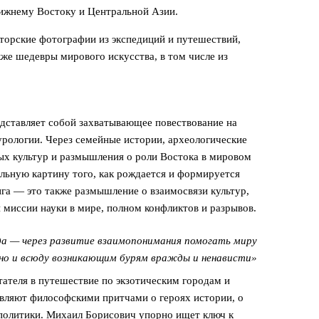
лижнему Востоку и Центральной Азии.
торские фотографии из экспедиций и путешествий,
же шедевры мирового искусства, в том числе из
дставляет собой захватывающее повествование на
урологии. Через семейные истории, археологические
ых культур и размышления о роли Востока в мировом
льную картину того, как рождается и формируется
га — это также размышление о взаимосвязи культур,
 миссии науки в мире, полном конфликтов и разрывов.
а — через развитие взаимопонимания помогать миру
но и всюду возникающим бурям вражды и ненависти»
тателя в путешествие по экзотическим городам и
овляют философскими притчами о героях истории, о
 политики. Михаил Борисович упорно ищет ключ к