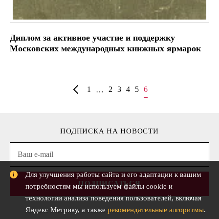
Диплом за активное участие и поддержку
Московских международных книжных ярмарок
1
2
3
4
5
6
…
ПОДПИСКА НА НОВОСТИ
Для улучшения работы сайта и его адаптации к вашим
ПОДПИСАТЬСЯ
потребностям мы используем файлы cookie и
технологии анализа поведения пользователей, включая
Яндекс Метрику, а также
рекомендательные алгоритмы
.