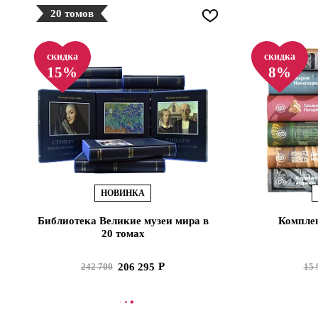
20 томов
скидка
скидка
15%
8%
НОВИНКА
Библиотека Великие музеи мира в
Комплек
20 томах
206 295
242 700
15 
В КОРЗИНУ
В