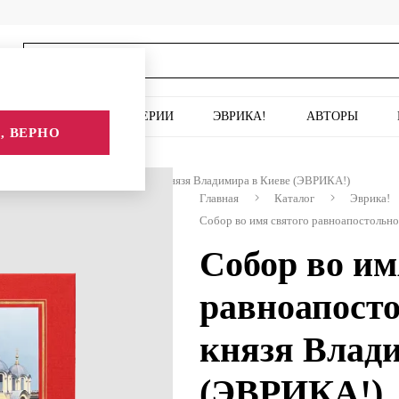
ИСКУССТВО
СЕРИИ
ЭВРИКА!
АВТОРЫ
, ВЕРНО
ого равноапостольного великого князя Владимира в Киеве (ЭВРИКА!)
Главная
Каталог
Эврика!
Собор во имя святого равноапостольно
Собор во им
равноапосто
князя Влад
(ЭВРИКА!)