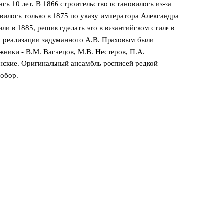
сь 10 лет. В 1866 строительство остановилось из-за
вилось только в 1875 по указу императора Александра
или в 1885, решив сделать это в византийском стиле в
я реализации задуманного А.В. Праховым были
ники - В.М. Васнецов, М.В. Нестеров, П.А.
инские. Оригинальный ансамбль росписей редкой
обор.⁠