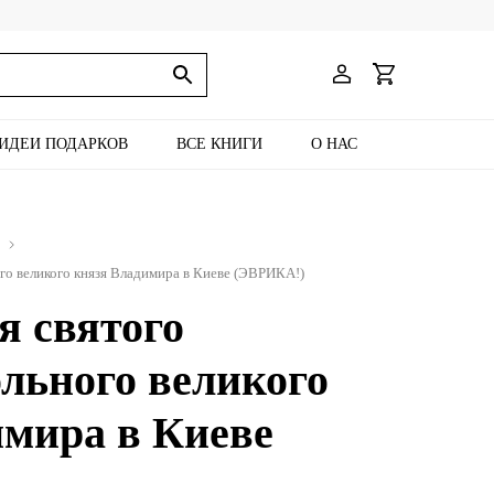
ИДЕИ ПОДАРКОВ
ВСЕ КНИГИ
О НАС
го великого князя Владимира в Киеве (ЭВРИКА!)
я святого
льного великого
имира в Киеве