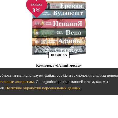
скидка
8%
НОВИНКА
Комплект «Гений места»
ебностям мы используем файлы cookie и технологии анализа повед
тельные алгоритмы
. С подробной информацией о том, как мы
14 628
15 900
шей
Политике обработки персональных данных
.
В КОРЗИНУ