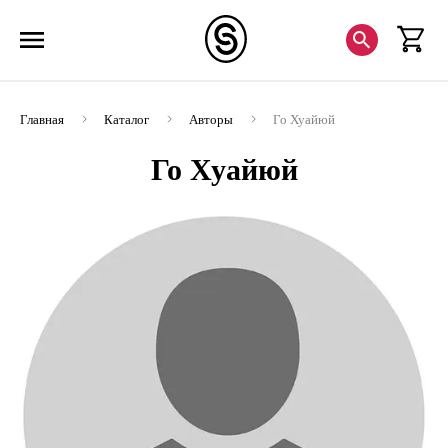
Главная
Каталог
Авторы
Го Хуайюй
Го Хуайюй