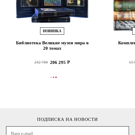
НОВИНКА
Библиотека Великие музеи мира в
Комплек
20 томах
206 295
242 700
15 
В КОРЗИНУ
В
ПОДПИСКА НА НОВОСТИ