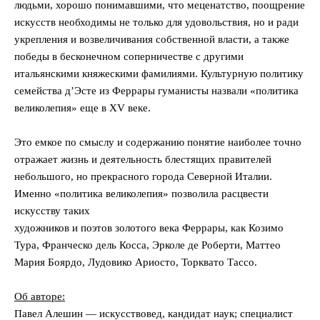
людьми, хорошо понимавшими, что меценатство, поощрение
искусств необходимы не только для удовольствия, но и ради
укрепления и возвеличивания собственной власти, а также
победы в бесконечном соперничестве с другими
итальянскими княжескими фамилиями. Культурную политику
семейства д’Эсте из Феррары гуманисты назвали «политика
великолепия» еще в XV веке.
Это емкое по смыслу и содержанию понятие наиболее точно
отражает жизнь и деятельность блестящих правителей
небольшого, но прекрасного города Северной Италии.
Именно «политика великолепия» позволила расцвести
искусству таких
художников и поэтов золотого века Феррары, как Козимо
Тура, Франческо дель Косса, Эрколе де Роберти, Маттео
Мария Боярдо, Лудовико Ариосто, Торквато Тассо.
Об авторе:
Павел Алешин — искусствовед, кандидат наук; специалист