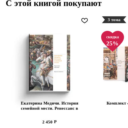
С этой книгой покупают
3 тома
скидка
25%
Екатерина Медичи. История
Комплект 
семейной мести. Ренессанс в
Италии
2 450