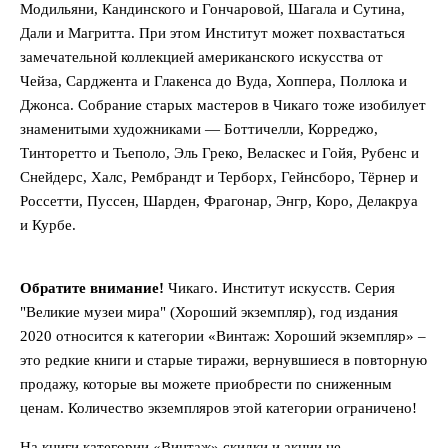
Модильяни, Кандинского и Гончаровой, Шагала и Сутина,
Дали и Магритта. При этом Институт может похвастаться
замечательной коллекцией американского искусства от
Чейза, Сарджента и Глакенса до Вуда, Хоппера, Поллока и
Джонса. Собрание старых мастеров в Чикаго тоже изобилует
знаменитыми художниками — Боттичелли, Корреджо,
Тинторетто и Тьеполо, Эль Греко, Веласкес и Гойя, Рубенс и
Снейдерс, Халс, Рембрандт и Терборх, Гейнсборо, Тёрнер и
Россетти, Пуссен, Шарден, Фрагонар, Энгр, Коро, Делакруа
и Курбе.
Обратите внимание!
Чикаго. Институт искусств. Серия
"Великие музеи мира" (Хороший экземпляр), год издания
2020 относится к категории «Винтаж: Хороший экземпляр» –
это редкие книги и старые тиражи, вернувшиеся в повторную
продажу, которые вы можете приобрести по сниженным
ценам. Количество экземпляров этой категории ограничено!
На книги категории «Винтаж» скидки и акции не