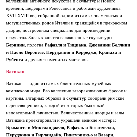
коллекцией античного искусства и скульптуры Нового
времени, шедеврами Ренессанса и работами художников
XVII-XVIII вв., собранной одним из самых знаменитых и
могущественных родов Италии и хранящейся в прекрасном
дворце, построенном специально для произведений
искусства. Здесь хранятся великолепные скульптуры
Бернини
, полотна
Рафаэля и Тициана, Джованни Беллини
и Паоло Веронезе, Перуджино и Корреджо, Кранаха и
Рубенса
и других знаменитых мастеров.
Ватикан
Ватикан — один из самых блистательных музейных
комплексов мира. Его коллекции завораживающих фресок и
картины, алтарных образов и скульптур собирали римские
первосвященники, каждый из которых был яркой
неповторимой личностью. Величественные дворцы и залы
Ватикана проек­тировали и украшали великие мастера:
Браманте и Микеланджело, Рафаэль и Боттичелли,
Перуджино и Гирландайо, Пинтуриккьо и Вазари
,