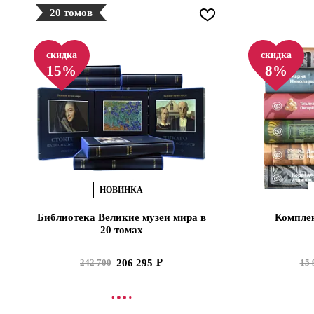
20 томов
скидка
скидка
15%
8%
НОВИНКА
Библиотека Великие музеи мира в
Комплек
20 томах
206 295
242 700
15 
В КОРЗИНУ
В