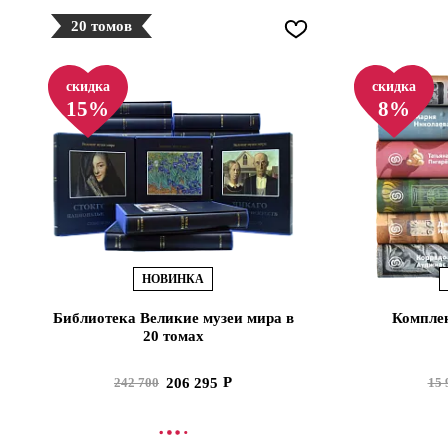
20 томов
скидка
скидка
15%
8%
НОВИНКА
Библиотека Великие музеи мира в
Комплек
20 томах
206 295
242 700
15 
В КОРЗИНУ
В