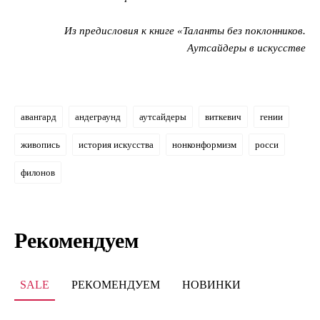
Из предисловия к книге «Таланты без поклонников.
Аутсайдеры в искусстве
авангард
андеграунд
аутсайдеры
виткевич
гении
живопись
история искусства
нонконформизм
росси
филонов
Рекомендуем
SALE
РЕКОМЕНДУЕМ
НОВИНКИ