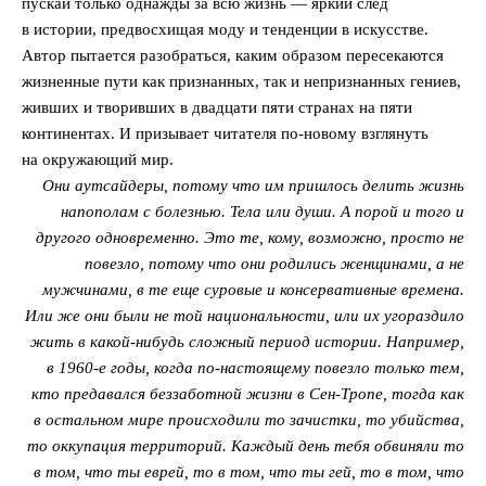
пускай только однажды за всю жизнь — яркий след
в истории, предвосхищая моду и тенденции в искусстве.
Автор пытается разобраться, каким образом пересекаются
жизненные пути как признанных, так и непризнанных гениев,
живших и творивших в двадцати пяти странах на пяти
континентах. И призывает читателя по-новому взглянуть
на окружающий мир.
Они аутсайдеры, потому что им пришлось делить жизнь
напополам с болезнью. Тела или души. А порой и того и
другого одновременно. Это те, кому, возможно, просто не
повезло, потому что они родились женщинами, а не
мужчинами, в те еще суровые и консервативные времена.
Или же они были не той национальности, или их угораздило
жить в какой-нибудь сложный период истории. Например,
в 1960-е годы, когда по-настоящему повезло только тем,
кто предавался беззаботной жизни в Сен-Тропе, тогда как
в остальном мире происходили то зачистки, то убийства,
то оккупация территорий. Каждый день тебя обвиняли то
в том, что ты еврей, то в том, что ты гей, то в том, что