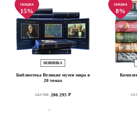
скидка
скидка
15%
8%
НОВИНКА
Библиотека Великие музеи мира в
Комплек
20 томах
206 295
242 700
15 
В КОРЗИНУ
В