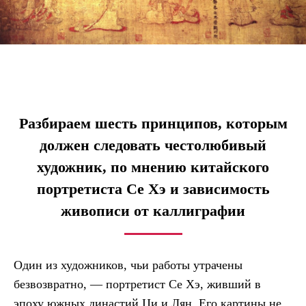
Разбираем шесть принципов, которым
должен следовать честолюбивый
художник, по мнению китайского
портретиста Се Хэ и зависимость
живописи от каллиграфии
Один из художников, чьи работы утрачены
безвозвратно, — портретист Се Хэ, живший в
эпоху южных династий Ци и Лян. Его картины не