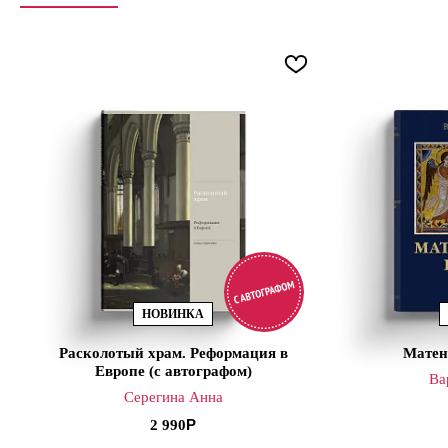
НОВИНКА
Расколотый храм. Реформация в
Матен
Европе (с автографом)
Ва
Серегина Анна
2 990