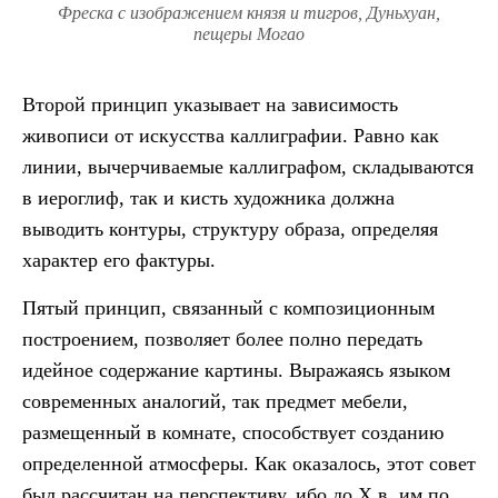
Фреска с изображением князя и тигров, Дуньхуан,
Фреска с изображением группы якшей
(полубожеств), Дуньхуан, пещеры Могао
пещеры Могао
Второй принцип указывает на зависимость
живописи от искусства каллиграфии. Равно как
линии, вычерчиваемые каллиграфом, складываются
в иероглиф, так и кисть художника должна
выводить контуры, структуру образа, определяя
характер его фактуры.
Пятый принцип, связанный с композиционным
построением, позволяет более полно передать
идейное содержание картины. Выражаясь языком
современных аналогий, так предмет мебели,
размещенный в комнате, способствует созданию
определенной атмосферы. Как оказалось, этот совет
был рассчитан на перспективу, ибо до Х в. им по