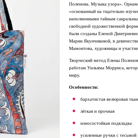
Поленова. Музыка узора». Орнам
«основанный на тщательно изуче
наполненными тайным сакральным
свободной художественной форме
были созданы Еленой Дмитриевно
Марии Якунчиковой, в девичест
Мамонтова, художницы и участн
Творческий метод Елены Поленово
работам Уильяма Морриса, котор
миру.
Особенности:
бархатистая велюровая тка
лёгкая и прочная
износостойкая подкладка
усиленные ручки с тесьмой