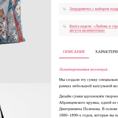
Затрудняетесь с выбором по
Книга недели: «Любовь и стра
августа включительно
ОПИСАНИЕ
ХАРАКТЕР
Лимитированная коллекция
Мы создали эту сумку специальн
рамках небольшой капсульной к
Дизайн сумки вдохновлён творче
Абрамцевского кружка, одной из 
Дмитриевича Поленова. В основе
1880–1890-х годов, которые вы н