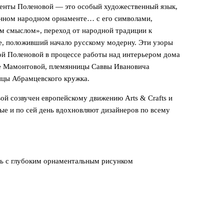
енты Поленовой — это особый художественный язык,
нном народном орнаменте… с его символами,
 смыслом», переход от народной традиции к
, положивший начало русскому модерну. Эти узоры
й Поленовой в процессе работы над интерьером дома
ве Мамонтовой, племянницы Саввы Ивановича
ицы Абрамцевского кружка.
й созвучен европейскому движению Arts & Crafts и
ые и по сей день вдохновляют дизайнеров по всему
нь с глубоким орнаментальным рисунком