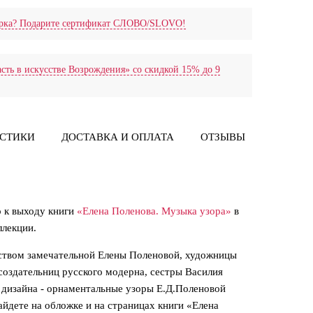
дарка? Подарите сертификат СЛОВО/SLOVO!
сть в искусстве Возрождения» со скидкой 15% до 9
ИСТИКИ
ДОСТАВКА И ОПЛАТА
ОТЗЫВЫ
о к выходу книги
«Елена Поленова. Музыка узора»
в
оллекции.
ством замечательной Елены Поленовой, художницы
создательниц русского модерна, сестры Василия
 дизайна - орнаментальные узоры Е.Д.Поленовой
айдете на обложке и на страницах книги «Елена