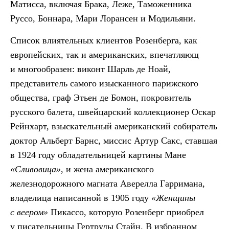
Матисса, включая Брака, Леже, Таможенника
Руссо, Боннара, Мари Лорансен и Модильяни.
Список влиятельных клиентов Розенберга, как
европейских, так и американских, впечатляющ
и многообразен: виконт Шарль де Ноай,
представитель самого изысканного парижского
общества, граф Этьен де Бомон, покровитель
русского балета, швейцарский коллекционер Оскар
Рейнхарт, взыскательный американский собиратель
доктор Альберт Барнс, миссис Артур Сакс, ставшая
в 1924 году обладательницей картины Мане
«Сливовица»
, и жена американского
железнодорожного магната Аверелла Гарримана,
владелица написанной в 1905 году
«Женщины
с веером»
Пикассо, которую Розенберг приобрел
у писательницы Гертруды Стайн. В избранном