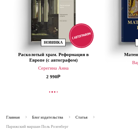
НОВИНКА
Расколотый храм. Реформация в
Матен
Европе (с автографом)
Ва
Серегина Анна
2 990
В КОРЗИНУ
В
Главная
Блог издательства
Статья
Парижский маршан Поль Розенберг