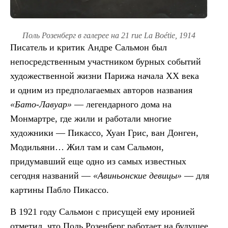
Поль Розенберг в галерее на 21 rue La Boétie, 1914
Писатель и критик Андре Сальмон был
непосредственным участником бурных событий
художественной жизни Парижа начала XX века
и одним из предполагаемых авторов названия
«Бато-Лавуар»
— легендарного дома на
Монмартре, где жили и работали многие
художники — Пикассо, Хуан Грис, ван Донген,
Модильяни… Жил там и сам Сальмон,
придумавший еще одно из самых известных
сегодня названий —
«Авиньонские девицы»
— для
картины Пабло Пикассо.
В 1921 году Сальмон с присущей ему иронией
отметил, что Поль Розенберг работает на будущее