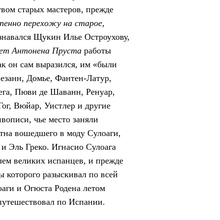
вом старых мастеров, прежде
пенно перехожу на старое,
знавался Щукин Илье Остроухову,
ет Антонена Пруста
работы
ак он сам выразился, им «были
езанн, Домье, Фантен-Латур,
ега, Пюви де Шаванн, Ренуар,
Гог, Вюйар, Уистлер и другие
вописи, чье место заняли
тна вошедшего в моду Сулоаги,
 и Эль Греко. Игнасио Сулоага
лем великих испанцев, и прежде
ны которого разыскивал по всей
оаги и Огюста Родена летом
путешествовал по Испании.