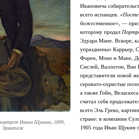
Ивановича собирательст
всего испанцев.
«Посте
божественное»
, — при
которому продал
Портр
Эдуара Мане. Вскоре, к
упразднены» Каррьер, С
Форен, Моне и Мане, Д
Сислей, Валлотон, Ван 
представители новой жи
серовато-охристые поло
а также Гойи, Веласкеса
считал себя продолжате
всего Эль Греко, карти
стране: в компании Сул
 портрет Ивана Щукина, 1899,
1905 года Иван Щукин 
Эрмитаж