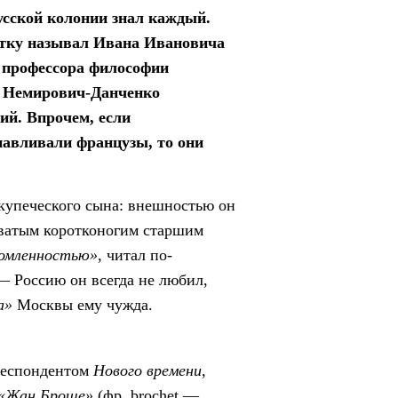
усской колонии знал каждый.
утку называл Ивана Ивановича
, профессора философии
, Немирович-Данченко
ий. Впрочем, если
навливали французы, то они
купеческого сына: внешностью он
оватым коротконогим старшим
омленностью»
, читал по-
— Россию он всегда не любил,
а»
Москвы ему чужда.
респондентом
Нового времени
,
«Жан Броше»
(фр. brochet —