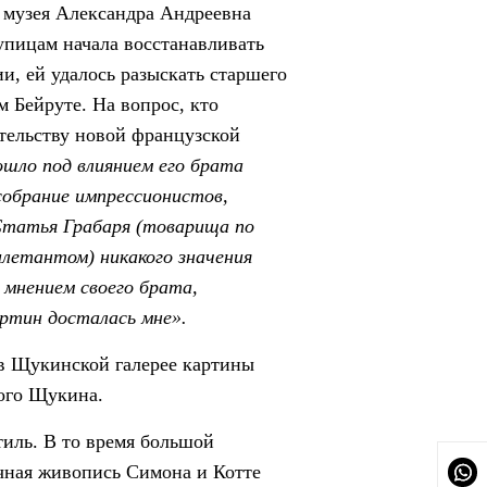
 музея Александра Андреевна
рупицам начала восстанавливать
, ей удалось разыскать старшего
м Бейруте. На вопрос, кто
ательству новой французской
шло под влиянием его брата
собрание импрессионистов,
 Статья Грабаря (товарища по
летантом) никакого значения
 мнением своего брата,
ртин досталась мне».
 в Щукинской галерее картины
кого Щукина.
тиль. В то время большой
чная живопись Симона и Котте