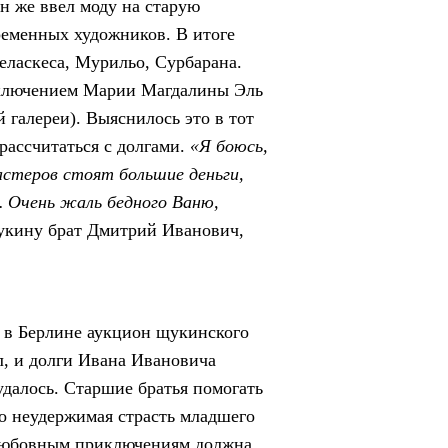
он же ввел моду на старую
ременных художников. В итоге
еласкеса, Мурильо, Сурбарана.
исключением Марии Магдалины Эль
галереи). Выяснилось это в тот
рассчитаться с долгами.
«Я боюсь,
астеров стоят большие деньги,
… Очень жаль бедного Ваню,
укину брат Дмитрий Иванович,
 в Берлине аукцион щукинского
л, и долги Ивана Ивановича
удалось. Старшие братья помогать
то неудержимая страсть младшего
любовным приключениям должна