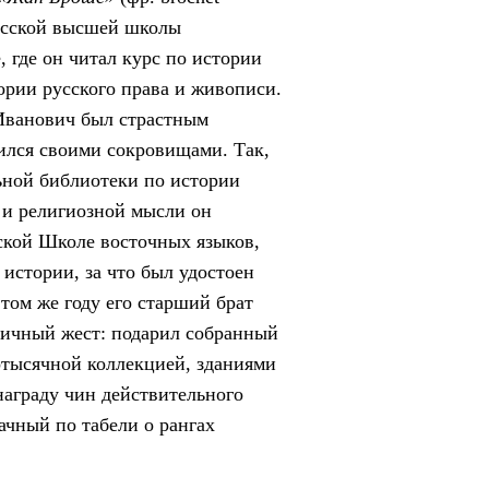
усской высшей школы
 где он читал курс по истории
тории русского права и живописи.
 Иванович был страстным
ился своими сокровищами. Так,
ьной библиотеки по истории
 и религиозной мысли он
ской Школе восточных языков,
 истории, за что был удостоен
том же году его старший брат
гичный жест: подарил собранный
отысячной коллекцией, зданиями
награду чин действительного
ачный по табели о рангах