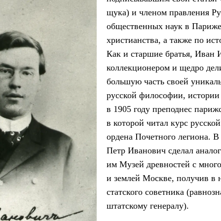
щука) и членом правления Р
общественных наук в Париже,
христианства, а также по ис
Как и старшие братья, Иван
коллекционером и щедро дел
большую часть своей уникал
русской философии, истории
в 1905 году преподнес париж
в которой читал курс русской
ордена Почетного легиона. В 
Петр Иванович сделал анало
им Музей древностей с мног
и землей Москве, получив в 
статского советника (равнозн
штатскому генералу).