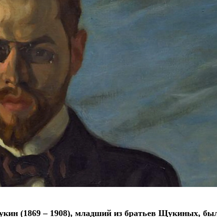
укин
(1869 – 1908), младший из братьев Щукиных, бы