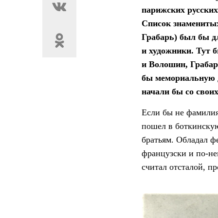
парижских русских
Список знаменитых
Грабарь) был бы д
и художники. Тут 
и Волошин, Грабар
бы мемориальную д
начали бы со свои
Если бы не фамилия
пошел в боткинскую
братьям. Обладал 
французски и по-не
считал отсталой, п