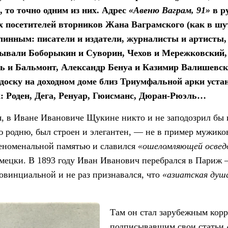
, то точно одним из них. Адрес
«Авеню Ваграм, 91»
в р
 посетителей вторников Жана Ваграмского (как в ш
линным: писатели и издатели, журналисты и артисты
бывали Боборыкин и Суворин, Чехов и Мережковский
ь и Бальмонт, Александр Бенуа и Казимир Валишевск
оску на доходном доме близ Триумфальной арки уста
х: Роден, Дега, Ренуар, Гюисманс, Дюран-Рюэль…
, в Иване Ивановиче Щукине никто и не заподозрил бы 
 родню, был строен и элегантен, — не в пример мужик
феноменальной памятью и славился
«ошеломляющей освед
мецки. В 1893 году Иван Иванович перебрался в Париж 
ровинциальной и не раз признавался, что
«азиатская душ
Там он стал зарубежным кор
подписывавшим свои статьи