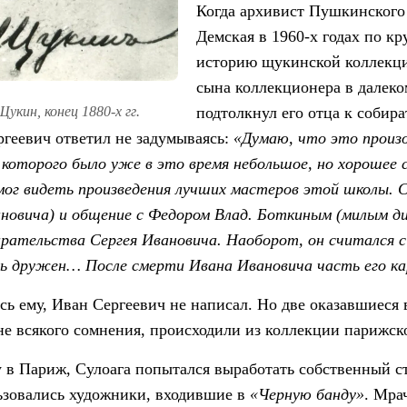
Когда архивист Пушкинского
Демская в 1960-х годах по к
историю щукинской коллекции
сына коллекционера в далеко
укин, конец 1880-х гг.
подтолкнул его отца к собир
геевич ответил не задумываясь:
«Думаю, что это произо
 которого было уже в это время небольшое, но хорошее 
мог видеть произведения лучших мастеров этой школы.
новича) и общение с Федором Влад. Боткиным (милым ди
бирательства Сергея Ивановича. Наоборот, он считался с
нь дружен… После смерти Ивана Ивановича часть его ка
сь ему, Иван Сергеевич не написал. Но две оказавшиеся
не всякого сомнения, происходили из коллекции парижс
у в Париж, Сулоага попытался выработать собственный с
ьзовались художники, входившие в
«Черную банду»
. Мра