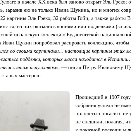
Сулоаге в начале XX века был заново открыт Эль Греко; 
, заразив ею не только Ивана Щукина, но и многих сов
2 картины Эль Греко, 32 работы Гойи, а также работы В
инство из них оказались копиями или подделками (за 
ющей испанскую коллекцию Будапештской национальной 
а Иван Щукин попробовал распродать коллекцию, чтобы 
лился со своими картинами… настоящие картины этих м
егаться подделки, которых масса находится в Испании
ться с этим искусством»
, — писал Петру Ивановичу Щ
 старых мастеров.
Прошедший в 1907 году
собрания успеха не име
полностью погасить не 
не спешили, полагая, ч
к показной роскоши и 