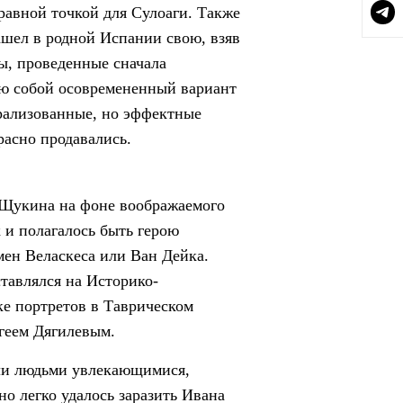
равной точкой для Сулоаги. Также
ашел в родной Испании свою, взяв
ды, проведенные сначала
ую собой осовремененный вариант
трализованные, но эффектные
расно продавались.
 Щукина на фоне воображаемого
к и полагалось быть герою
мен Веласкеса или Ван Дейка.
ставлялся на Историко-
е портретов в Таврическом
геем Дягилевым.
ли людьми увлекающимися,
но легко удалось заразить Ивана