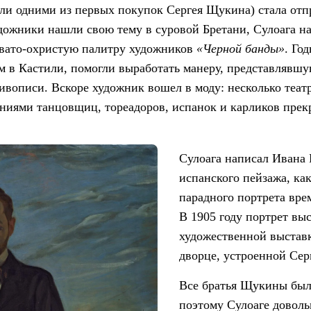
ли одними из первых покупок Сергея Щукина) стала отп
дожники нашли свою тему в суровой Бретани, Сулоага н
овато-охристую палитру художников
«Черной банды»
. Го
ем в Кастили, помогли выработать манеру, представлявш
ивописи. Вскоре художник вошел в моду: несколько теа
ниями танцовщиц, тореадоров, испанок и карликов прек
Сулоага написал Ивана
испанского пейзажа, ка
парадного портрета вре
В 1905 году портрет вы
художественной выставк
дворце, устроенной Сер
Все братья Щукины бы
поэтому Сулоаге доволь