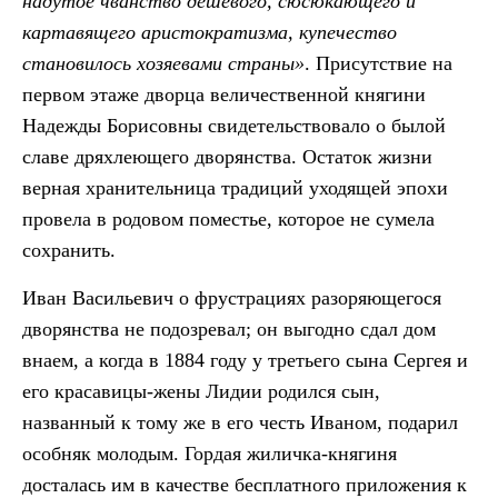
надутое чванство дешевого, сюсюкающего и
картавящего аристократизма, купечество
становилось хозяевами страны»
. Присутствие на
первом этаже дворца величественной княгини
Надежды Борисовны свидетельствовало о былой
славе дряхлеющего дворянства. Остаток жизни
верная хранительница традиций уходящей эпохи
провела в родовом поместье, которое не сумела
сохранить.
Иван Васильевич о фрустрациях разоряющегося
дворянства не подозревал; он выгодно сдал дом
внаем, а когда в 1884 году у третьего сына Сергея и
его красавицы-жены Лидии родился сын,
названный к тому же в его честь Иваном, подарил
особняк молодым. Гордая жиличка-княгиня
досталась им в качестве бесплатного приложения к