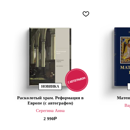
НОВИНКА
Расколотый храм. Реформация в
Матен
Европе (с автографом)
Ва
Серегина Анна
2 990