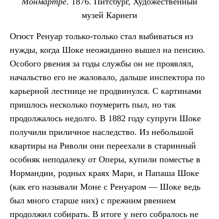
Монмартре
. 1876. Питсбург, Художественный
музей Карнеги
Огюст Ренуар только-только стал выбиваться из
нужды, когда Шоке неожиданно вышел на пенсию.
Особого рвения за годы службы он не проявлял,
начальство его не жаловало, дальше инспектора по
карьерной лестнице не продвинулся. С картинами
пришлось несколько поумерить пыл, но так
продолжалось недолго. В 1882 году супруги Шоке
получили приличное наследство. Из небольшой
квартиры на Риволи они переехали в старинный
особняк неподалеку от Оперы, купили поместье в
Нормандии, родных краях Мари, и Папаша Шоке
(как его называли Моне с Ренуаром — Шоке ведь
был много старше них) с прежним рвением
продолжил собирать. В итоге у него собралось не