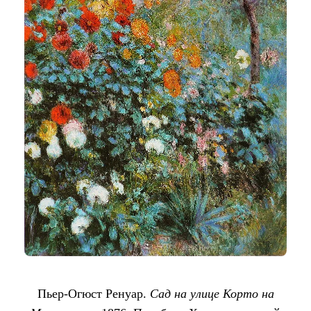
Пьер-Огюст Ренуар.
Сад на улице Корто на