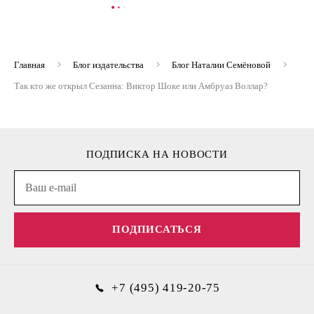
В КОРЗИНУ
В
Главная
Блог издательства
Блог Наталии Семёновой
Так кто же открыл Сезанна: Виктор Шоке или Амбруаз Воллар?
ПОДПИСКА НА НОВОСТИ
ПОДПИСАТЬСЯ
+7 (495) 419-20-75