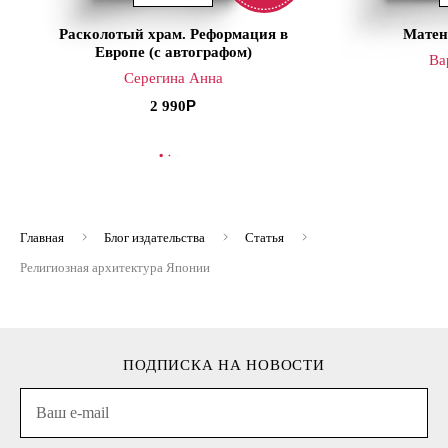
Расколотый храм. Реформация в
Матен
Европе (с автографом)
Ва
Серегина Анна
2 990
В КОРЗИНУ
В
Главная
Блог издательства
Статья
Религиозная архитектура Японии
ПОДПИСКА НА НОВОСТИ