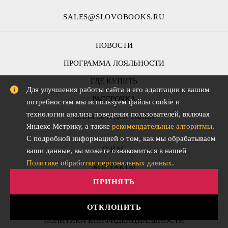
SALES@SLOVOBOOKS.RU
НОВОСТИ
ПРОГРАММА ЛОЯЛЬНОСТИ
ГДЕ КУПИТЬ
Для улучшения работы сайта и его адаптации к вашим
РАССРОЧКА
потребностям мы используем файлы cookie и
технологии анализа поведения пользователей, включая
ОПЛАТА И ДОСТАВКА
Яндекс Метрику, а также
рекомендательные алгоритмы
.
С подробной информацией о том, как мы обрабатываем
О НАС
ваши данные, вы можете ознакомиться в нашей
Политике обработки персональных данных
.
КОНТАКТЫ
ПРИНЯТЬ
FAQ
ОФЕРТА
ОТКЛОНИТЬ
ПОЛИТИКА КОНФИДЕНЦИАЛЬНОСТИ