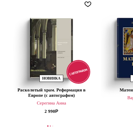
НОВИНКА
Расколотый храм. Реформация в
Матен
Европе (с автографом)
Ва
Серегина Анна
2 990
В КОРЗИНУ
В