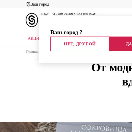
Ваш город
Ваш город
?
АКЦИИ
НОВЫЕ КНИГИ
БИБЛИОТЕКИ
НЕТ, ДРУГОЙ
ДА
Главная
Блог издательства
Подборка
От мод
От моды
в