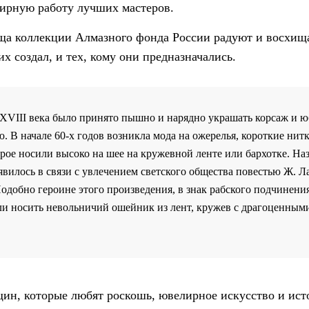
ирную работу лучших мастеров.
а коллекции Алмазного фонда России радуют и восхищаю
их создал, и тех, кому они предназначались.
XVIII века было принято пышно и нарядно украшать корсаж и юб
. В начале 60-х годов возникла мода на ожерелья, короткие нитк
орое носили высоко на шее на кружевной ленте или бархотке. Наз
оявилось в связи с увлечением светского общества повестью Ж.
одобно героине этого произведения, в знак рабского подчинени
и носить невольничий ошейник из лент, кружев с драгоценным
н, которые любят роскошь, ювелирное искусство и ист