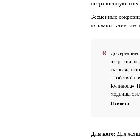
несравненную ювел
Бесценные сокровищ
вспомнить тех, кто 
До середины 
открытой шею
склаваж, кот
– рабство) п
Купидона». П
модницы стал
Из книги
Для кого:
Для женщи