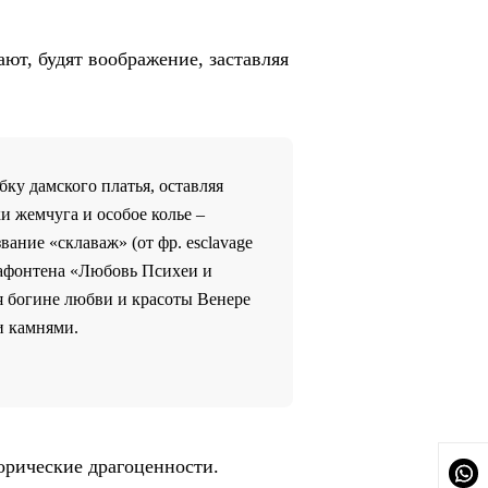
т, будят воображение, заставляя
ку дамского платья, оставляя
и жемчуга и особое колье –
вание «склаваж» (от фр. еsclavage
 Лафонтена «Любовь Психеи и
я богине любви и красоты Венере
и камнями.
орические драгоценности.