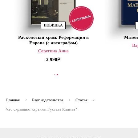
НОВИНКА
Расколотый храм. Реформация в
Матен
Европе (с автографом)
Ва
Серегина Анна
2 990
В КОРЗИНУ
В
Главная
Блог издательства
Статья
Что скрывают картины Густава Климта?