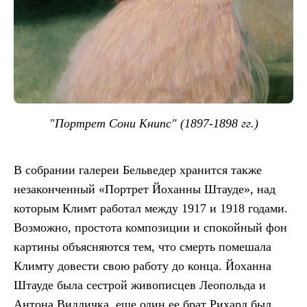
"Портрет Сони Книпс" (1897-1898 гг.)
В собрании галереи Бельведер хранится также
незаконченный «Портрет Йоханны Штауде», над
которым Климт работал между 1917 и 1918 годами.
Возможно, простота композиции и спокойный фон
картины объясняются тем, что смерть помешала
Климту довести свою работу до конца. Йоханна
Штауде была сестрой живописцев Леопольда и
Антона Видличка, еще один ее брат Рихард был