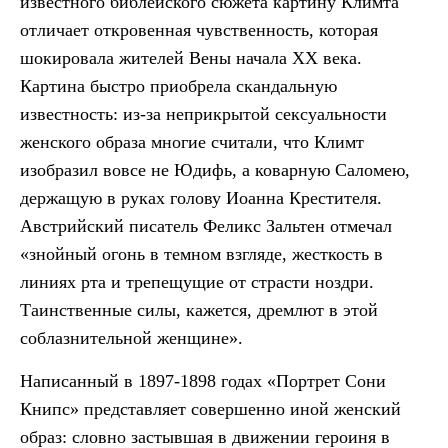
известного библейского сюжета картину Климта
отличает откровенная чувственность, которая
шокировала жителей Вены начала ХХ века.
Картина быстро приобрела скандальную
известность: из-за неприкрытой сексуальности
женского образа многие считали, что Климт
изобразил вовсе не Юдифь, а коварную Саломею,
держащую в руках голову Иоанна Крестителя.
Австрийский писатель Феликс Зальтен отмечал
«знойный огонь в темном взгляде, жесткость в
линиях рта и трепещущие от страсти ноздри.
Таинственные силы, кажется, дремлют в этой
соблазнительной женщине».
Написанный в 1897-1898 годах «Портрет Сони
Книпс» представляет совершенно иной женский
образ: словно застывшая в движении героиня в