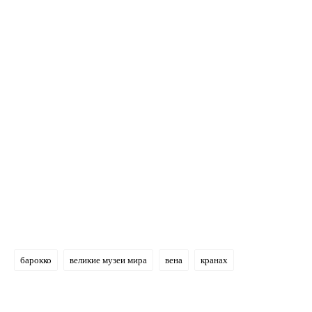
барокко
великие музеи мира
вена
кранах