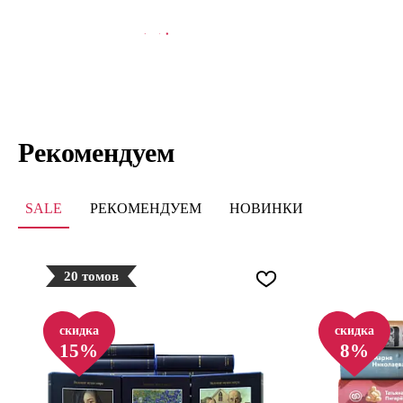
В КОРЗИНУ
В
Рекомендуем
SALE
РЕКОМЕНДУЕМ
НОВИНКИ
20 томов
скидка
скидка
15%
8%