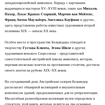
западноевропейской живописи. Наряду с картинами
выдающихся мастеров XV–XVIII веков, таких как
Михаэль
Пахер, Лукас Кранах Старший, Мартин ван Мейтенс,
Франц Антон Маульберч, Ангелика Кауфман
и других,
здесь представлены работы известных художников второй
половины XIX — начала XX века.
Особое место в пространстве Бельведера отводится
творчеству
Густава Климта, Эгона Шиле
и других
художников венского Сецессиона – представителей
самостоятельной австрийской школы живописи, которая,
пережив несколько взлетов на протяжении столетия, достигла
своего апогея на рубеже XIX–XX веков.
На сегодняшний день Австрийская галерея Бельведер
располагает обширной коллекцией и внушительным
комплексом зданий, предназначенных для ее репрезентации.
Масштабная разнообразная коллекция музея определила и
структуру этой книги, которая делится на два основных