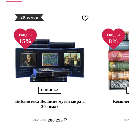
20 томов
скидка
скидка
15%
8%
НОВИНКА
Библиотека Великие музеи мира в
Комплек
20 томах
206 295
242 700
15 