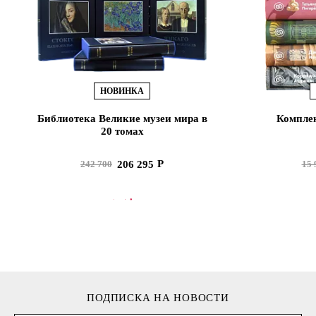
НОВИНКА
Библиотека Великие музеи мира в
Комплек
20 томах
206 295
242 700
15 
В КОРЗИНУ
В
ПОДПИСКА НА НОВОСТИ