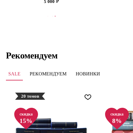
5 000
В КОРЗИНУ
В
Рекомендуем
SALE
РЕКОМЕНДУЕМ
НОВИНКИ
20 томов
скидка
скидка
15%
8%