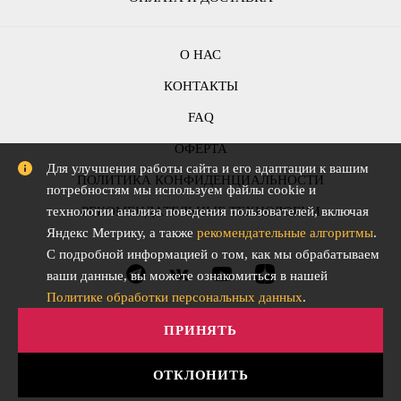
О НАС
КОНТАКТЫ
FAQ
ОФЕРТА
Для улучшения работы сайта и его адаптации к вашим
ПОЛИТИКА КОНФИДЕНЦИАЛЬНОСТИ
потребностям мы используем файлы cookie и
технологии анализа поведения пользователей, включая
РЕКОМЕНДАТЕЛЬНЫЕ ТЕХНОЛОГИИ
Яндекс Метрику, а также
рекомендательные алгоритмы
.
С подробной информацией о том, как мы обрабатываем
ваши данные, вы можете ознакомиться в нашей
Политике обработки персональных данных
.
ПРИНЯТЬ
ОТКЛОНИТЬ
АО "СЛОВО" © Все права защищены. 2015-2026