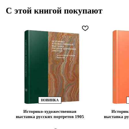
С этой книгой покупают
НОВИНКА
Историко-художественная
Историк
выставка русских портретов 1905
выставка ру
год. Каталог-реконструкция. Вы
год. Катало
VII (ЭВРИКА!)
VI