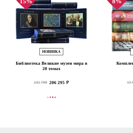
15%
8%
НОВИНКА
Библиотека Великие музеи мира в
Комплек
20 томах
206 295
242 700
15 
В КОРЗИНУ
В