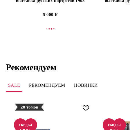
выставка русских портретов 1905
выставка ру
год. Каталог-реконструкция. Вы
год. Катало
VII (ЭВРИКА!)
VI
5 000
В КОРЗИНУ
В
Рекомендуем
SALE
РЕКОМЕНДУЕМ
НОВИНКИ
20 томов
скидка
скидка